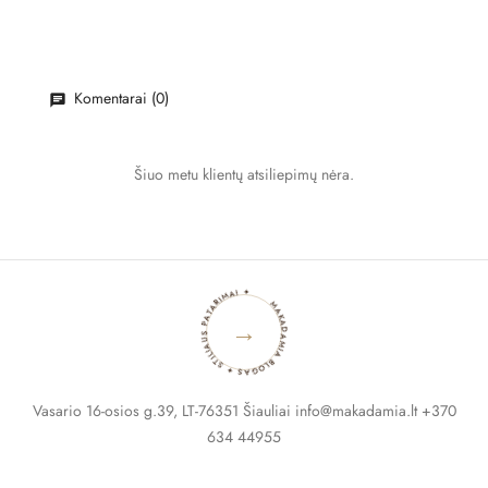
Komentarai (0)
Šiuo metu klientų atsiliepimų nėra.
MAKADAMIA BLOGAS ✦ STILIAUS PATARIMAI ✦
→
Vasario 16-osios g.39, LT-76351 Šiauliai info@makadamia.lt +370
634 44955