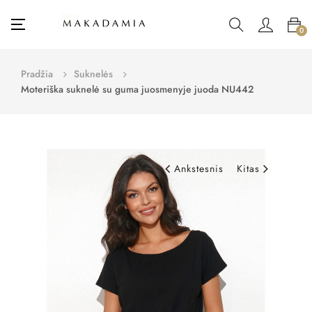
Toggle
☰
0
navigation
Pradžia
Suknelės
Moteriška suknelė su guma juosmenyje juoda NU442
Ankstesnis
Kitas