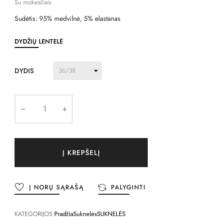
Su mokesčiais
Sudėtis: 95% medvilnė, 5% elastanas
DYDŽIŲ LENTELĖ
DYDIS
Į KREPŠELĮ
Į NORŲ SĄRAŠĄ
PALYGINTI
KATEGORIJOS:
Pradžia
Suknelės
SUKNELĖS