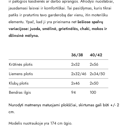
ir patogios kasdienės ar darbo aprangos. Atrodysi nuostabiai,
jausdamasi laisvai ir komfortiškai. Tai pasiūlymas, kuris tikrai
patiks ir praturtins tavo garderobą dar vienu, itin moterišku
elementu. Ypač, kad ji yra prieinama net
šešiose spalvų
variacijose: juoda, smėlinė, grietinėlės, chaki, mokos ir
džinsinė mėlyna.
36/38
40/42
Krūtinės plotis
2x52
2x56
Liemens plotis
2x32/46
2x34/50
Klubų plotis
2x46
2x50
Bendras ilgis
94
100
Nurodyti matmenys matuojami plokščiai, skirtumas gali būti +/- 2
cm.
Modelis nuotraukoje yra 174 cm ūgio.