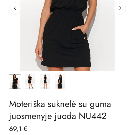
Moteriška suknelė su guma
juosmenyje juoda NU442
69,1 €