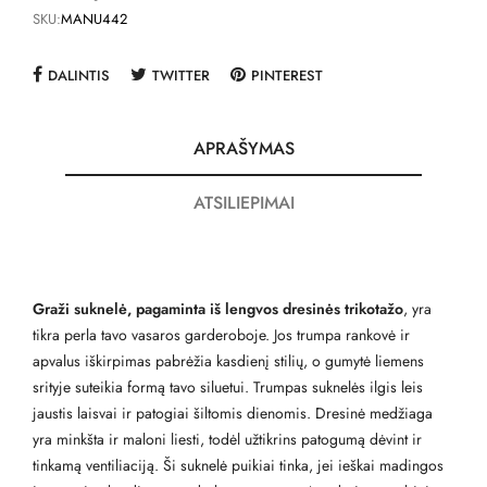
SKU:
MANU442
DALINTIS
TWITTER
PINTEREST
APRAŠYMAS
ATSILIEPIMAI
Graži suknelė, pagaminta iš lengvos dresinės trikotažo
, yra
tikra perla tavo vasaros garderoboje. Jos trumpa rankovė ir
apvalus iškirpimas pabrėžia kasdienį stilių, o gumytė liemens
srityje suteikia formą tavo siluetui. Trumpas suknelės ilgis leis
jaustis laisvai ir patogiai šiltomis dienomis. Dresinė medžiaga
yra minkšta ir maloni liesti, todėl užtikrins patogumą dėvint ir
tinkamą ventiliaciją. Ši suknelė puikiai tinka, jei ieškai madingos