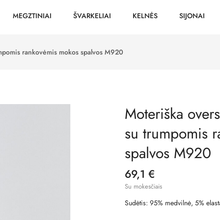
MEGZTINIAI
ŠVARKELIAI
KELNĖS
SIJONAI
rumpomis rankovėmis mokos spalvos M920
Moteriška overs
su trumpomis 
spalvos M920
69,1 €
Su mokesčiais
Sudėtis: 95% medvilnė, 5% elast