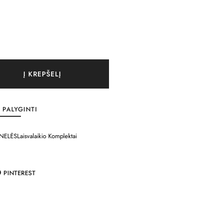
Į KREPŠELĮ
PALYGINTI
NELĖS
Laisvalaikio Komplektai
PINTEREST