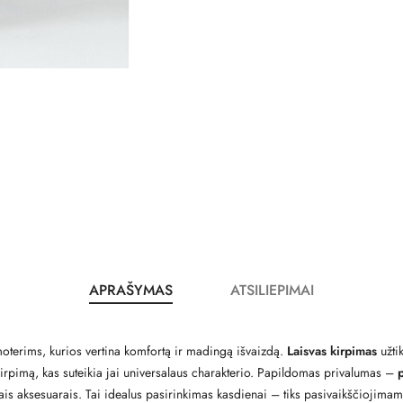
APRAŠYMAS
ATSILIEPIMAI
oterims, kurios vertina komfortą ir madingą išvaizdą.
Laisvas kirpimas
užtik
škirpimą, kas suteikia jai universalaus charakterio. Papildomas privalumas –
mais aksesuarais. Tai idealus pasirinkimas kasdienai – tiks pasivaikščiojim