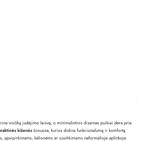
rina visišką judėjimo laisvę, o minimalistinis dizainas puikiai dera prie
praktinės kišenės
šonuose, kurios didina funkcionalumą ir komfortą.
ams, apsipirkimams, kelionėms ar susitikimams neformalioje aplinkoje.