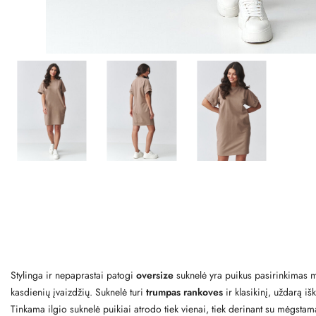
Stylinga ir nepaprastai patogi
oversize
suknelė yra puikus pasirinkimas m
kasdienių įvaizdžių. Suknelė turi
trumpas rankoves
ir klasikinį, uždarą i
Tinkama ilgio suknelė puikiai atrodo tiek vienai, tiek derinant su mėgsta