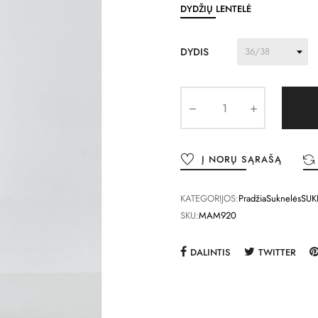
DYDŽIŲ LENTELĖ
DYDIS
Į NORŲ SĄRAŠĄ
KATEGORIJOS:
Pradžia
Suknelės
SUK
SKU:
MAM920
DALINTIS
TWITTER