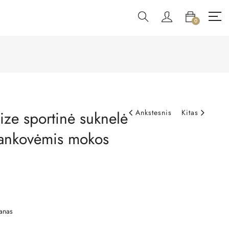
0
ize sportinė suknelė
Ankstesnis
Kitas
rankovėmis mokos
anas