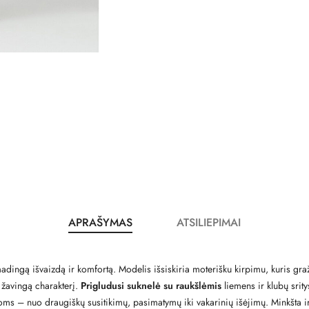
APRAŠYMAS
ATSILIEPIMAI
ingą išvaizdą ir komfortą. Modelis išsiskiria moterišku kirpimu, kuris graž
r žavingą charakterį.
Prigludusi suknelė su raukšlėmis
liemens ir klubų srit
ogoms – nuo draugiškų susitikimų, pasimatymų iki vakarinių išėjimų. Minkšta ir