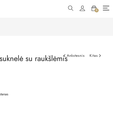
0
suknelė su raukšlėmis
Ankstesnis
Kitas
stanas