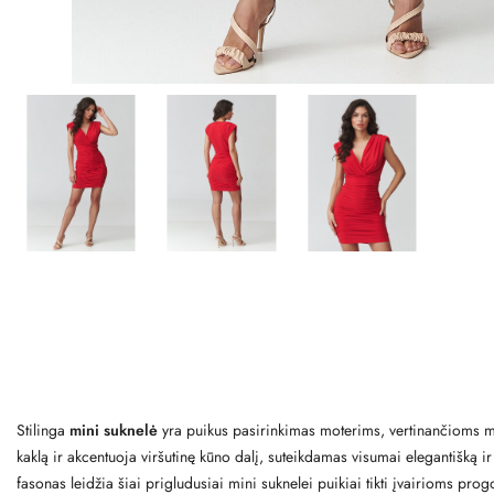
Stilinga
mini suknelė
yra puikus pasirinkimas moterims, vertinančioms mad
kaklą ir akcentuoja viršutinę kūno dalį, suteikdamas visumai elegantišką i
fasonas leidžia šiai prigludusiai mini suknelei puikiai tikti įvairioms pr