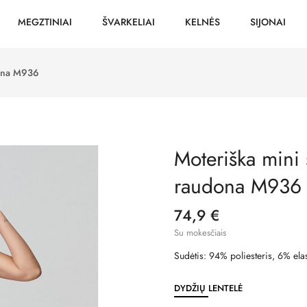
MEGZTINIAI
ŠVARKELIAI
KELNĖS
SIJONAI
dona M936
Moteriška mini 
raudona M936
74,9 €
Su mokesčiais
Sudėtis: 94% poliesteris, 6% ela
DYDŽIŲ LENTELĖ