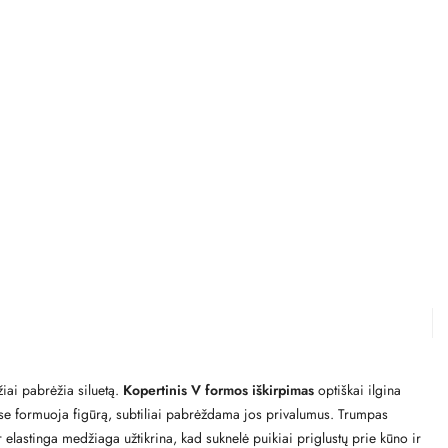
iai pabrėžia siluetą.
Kopertinis V formos iškirpimas
optiškai ilgina
yse formuoja figūrą, subtiliai pabrėždama jos privalumus. Trumpas
 elastinga medžiaga užtikrina, kad suknelė puikiai priglustų prie kūno ir