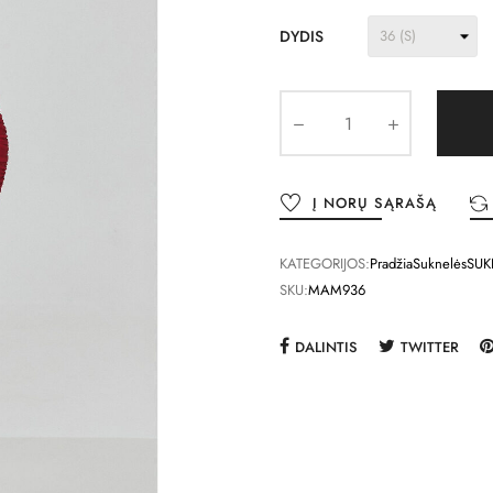
DYDIS
Į NORŲ SĄRAŠĄ
KATEGORIJOS:
Pradžia
Suknelės
SUK
SKU:
MAM936
DALINTIS
TWITTER