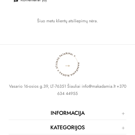
Šiuo metu klientų atsiliepimų nėra.
MAKADAMIA BLOGAS ✦ STILIAUS PATARIMAI ✦
→
Vasario 16-osios g.39, LT-76351 Šiauliai info@makadamia.lt +370
634 44955
INFORMACIJA
KATEGORIJOS