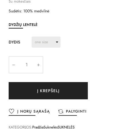
Su mokesčiais
Sudėtis: 100% medvilnė
DYDŽIŲ LENTELĖ
DYDIS
Į KREPŠELĮ
Į NORŲ SĄRAŠĄ
PALYGINTI
KATEGORIJOS:
Pradžia
Suknelės
SUKNELĖS