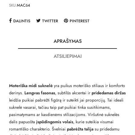
SKU:
MAC64
DALINTIS
TWITTER
PINTEREST
APRAŠYMAS
ATSILIEPIMAI
Moteriška midi suknelė
yra puikus moteriško stiliaus ir komforto
derinys.
Lengvas fasonas
, subtilūs akcentai ir
pridedamas diržas
leidžia puikiai pabrėžti figūrą ir suteikti jai proporcijų. Tai ideali
suknelė vasarai, tačiau taip pat puikiai tinka susitikimams,
pasimatymams ar kasdienėms stilizacijoms. Viršutinė suknelės
dalis papuošta
įspūdingomis volais
, kurie suteikia visumai
romantiško charakterio. Švelniai
pabrėžta talija
su pridedamu