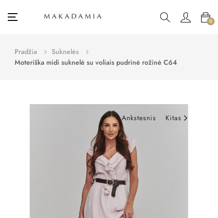
Toggle
☰
0
navigation
Pradžia
Suknelės
Moteriška midi suknelė su voliais pudrinė rožinė C64
Ankstesnis
Kitas