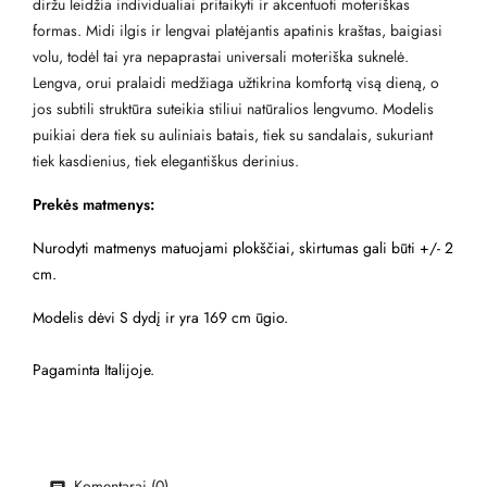
diržu leidžia individualiai pritaikyti ir akcentuoti moteriškas
formas. Midi ilgis ir lengvai platėjantis apatinis kraštas, baigiasi
volu, todėl tai yra nepaprastai universali moteriška suknelė.
Lengva, orui pralaidi medžiaga užtikrina komfortą visą dieną, o
jos subtili struktūra suteikia stiliui natūralios lengvumo. Modelis
puikiai dera tiek su auliniais batais, tiek su sandalais, sukuriant
tiek kasdienius, tiek elegantiškus derinius.
Prekės matmenys:
Nurodyti matmenys matuojami plokščiai, skirtumas gali būti +/- 2
cm.
Modelis dėvi S dydį ir yra 169 cm ūgio.
Pagaminta Italijoje.
Komentarai (0)