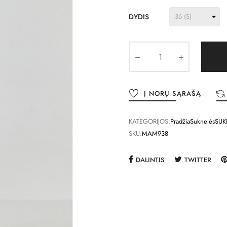
DYDIS
Į NORŲ SĄRAŠĄ
KATEGORIJOS:
Pradžia
Suknelės
SUK
SKU:
MAM938
DALINTIS
TWITTER