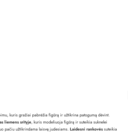
pimu, kuris gražiai pabrėžia figūrą ir užtikrina patogumą dėvint.
as liemens srityje
, kuris modeliuoja figūrą ir suteikia suknelei
 tuo pačiu užtikrindama laisvę judesiams.
Laidesni rankovės
suteikia