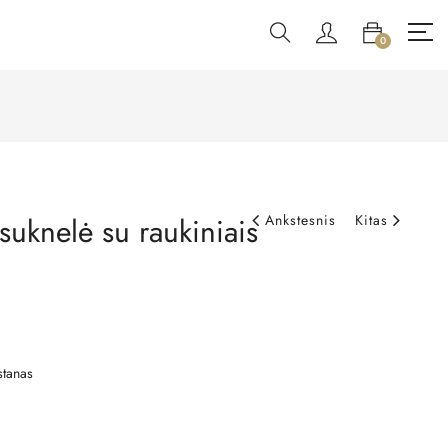
0
suknelė su raukiniais
Ankstesnis
Kitas
stanas