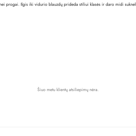
snei progai. Ilgis iki vidurio blauzdų prideda stiliui klasės ir daro midi suk
Šiuo metu klientų atsiliepimų nėra.