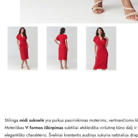
Stilinga
midi suknelė
yra puikus pasirinkimas moterims, vertinančioms klasi
Moteriškas
V formos iškirpimas
subtiliai atskleidžia viršutinę kūno dalį 
elegantiško charakterio. Švelniai krentantis audinys sukuria natūralius dr