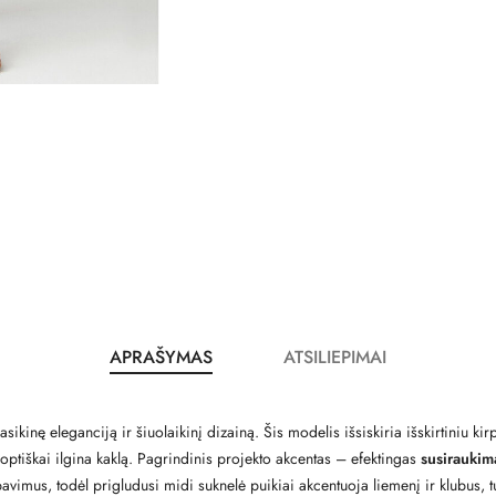
APRAŠYMAS
ATSILIEPIMAI
kinę eleganciją ir šiuolaikinį dizainą. Šis modelis išsiskiria išskirtiniu kir
ir optiškai ilgina kaklą. Pagrindinis projekto akcentas – efektingas
susiraukim
apavimus, todėl prigludusi midi suknelė puikiai akcentuoja liemenį ir klubus,