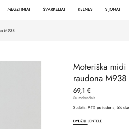
MEGZTINIAI
ŠVARKELIAI
KELNĖS
SIJONAI
ona M938
Moteriška midi 
raudona M938
69,1 €
Su mokesčiais
Sudėtis: 94% poliesteris, 6% ela
DYDŽIŲ LENTELĖ