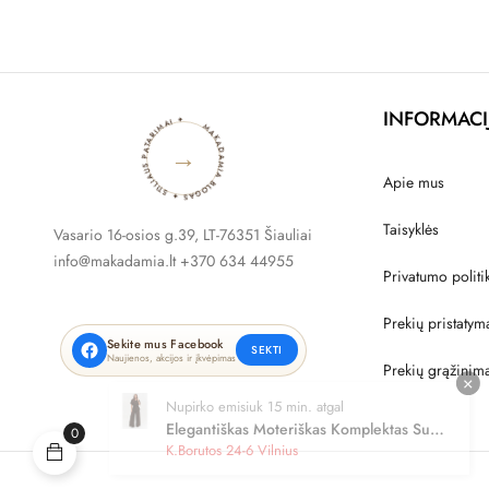
MAKADAMIA BLOGAS ✦ STILIAUS PATARIMAI ✦
INFORMACI
→
Apie mus
Taisyklės
Vasario 16-osios g.39, LT-76351 Šiauliai
info@makadamia.lt +370 634 44955
Privatumo politi
Prekių pristatym
Sekite mus Facebook
SEKTI
Naujienos, akcijos ir įkvėpimas
Prekių grąžinim
×
Nupirko emisiuk 15 min. atgal
Elegantiškas Moteriškas Komplektas Su
0
Laisva Palaidine Ir Plačiomis Kelnėmis
K.Borutos 24-6 Vilnius
Šokoladinės Spalvos C54