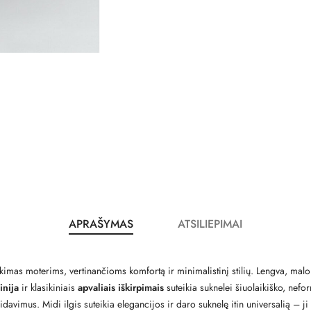
APRAŠYMAS
ATSILIEPIMAI
kimas moterims, vertinančioms komfortą ir minimalistinį stilių. Lengva, mal
inija
ir klasikiniais
apvaliais iškirpimais
suteikia suknelei šiuolaikiško, nefo
eidavimus. Midi ilgis suteikia elegancijos ir daro suknelę itin universalią – j