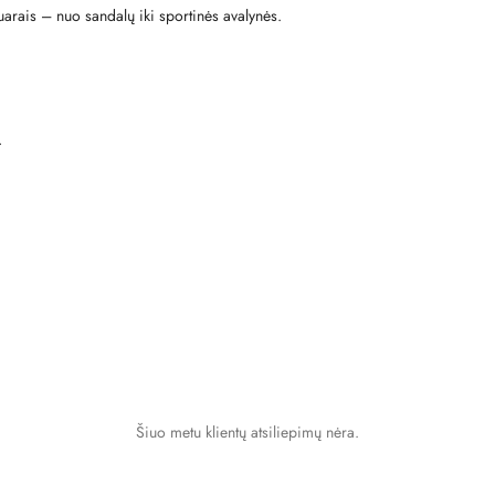
suarais – nuo sandalų iki sportinės avalynės.
.
Šiuo metu klientų atsiliepimų nėra.