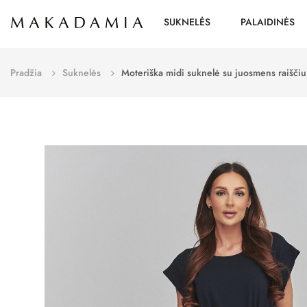
SUKNELĖS
PALAIDINĖS
Pradžia
Suknelės
Moteriška midi suknelė su juosmens raišči