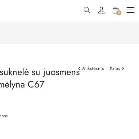
0
 suknelė su juosmens
Ankstesnis
Kitas
i mėlyna C67
anas