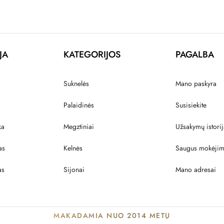
JA
KATEGORIJOS
PAGALBA
Suknelės
Mano paskyra
Palaidinės
Susisiekite
ka
Megztiniai
Užsakymų istorij
as
Kelnės
Saugus mokėji
as
Sijonai
Mano adresai
MAKADAMIA NUO 2014 METŲ