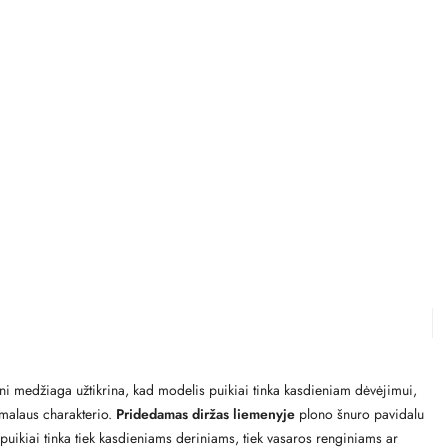
oni medžiaga užtikrina, kad modelis puikiai tinka kasdieniam dėvėjimui,
rmalaus charakterio.
Pridedamas diržas liemenyje
plono šnuro pavidalu
i puikiai tinka tiek kasdieniams deriniams, tiek vasaros renginiams ar