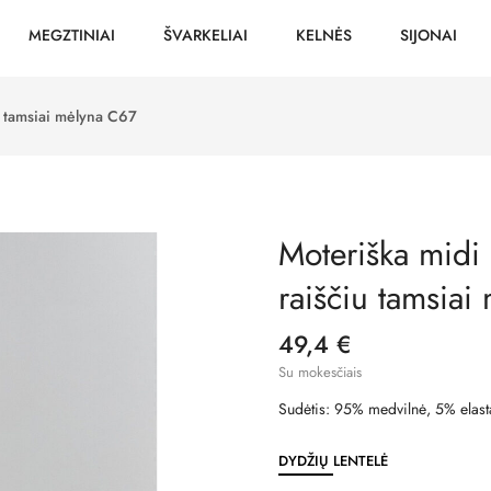
MEGZTINIAI
ŠVARKELIAI
KELNĖS
SIJONAI
u tamsiai mėlyna C67
Moteriška midi
raiščiu tamsia
49,4 €
Su mokesčiais
Sudėtis: 95% medvilnė, 5% elast
DYDŽIŲ LENTELĖ