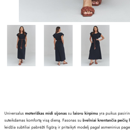
Universalus
moteriškas midi sijonas
su
laisvu kirpimu
yra puikus pasirin
suteikdamas komfortą visą dieną. Fasonas su
švelniai krentančia pečių l
leidžia subtiliai pabrėžti figūrą ir pritaikyti modelį pagal asmeninius pag