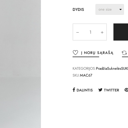
DYDIS
Į NORŲ SĄRAŠĄ
KATEGORIJOS:
Pradžia
Suknelės
SUK
SKU:
MAC67
DALINTIS
TWITTER