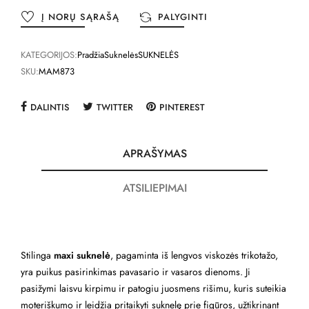
Į NORŲ SĄRAŠĄ
PALYGINTI
KATEGORIJOS:
Pradžia
Suknelės
SUKNELĖS
SKU:
MAM873
DALINTIS
TWITTER
PINTEREST
APRAŠYMAS
ATSILIEPIMAI
Stilinga
maxi suknelė
, pagaminta iš lengvos viskozės trikotažo,
yra puikus pasirinkimas pavasario ir vasaros dienoms. Ji
pasižymi laisvu kirpimu ir patogiu juosmens rišimu, kuris suteikia
moteriškumo ir leidžia pritaikyti suknelę prie figūros, užtikrinant