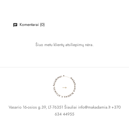
Komentarai (0)
Šiuo metu klientų atsiliepimų nėra.
MAKADAMIA BLOGAS ✦ STILIAUS PATARIMAI ✦
→
Vasario 16-osios g.39, LT-76351 Šiauliai info@makadamia.lt +370
634 44955