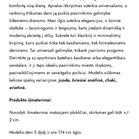
komfortą visą dieną. Apvalus iškirpimas suteikia universalumo, o
rankovių trūkumas daro ją puikia pasirinkimo galimybe
šiltesnėms dienoms. Maxi ilgis suteikia elegancijos, o šoninė
skeltukė – žaismingumo ir lengvumo, kartu įnešant dinamišką ir
modernų akcentą į stilių. Suknelė turi klasikinį ir minimalistinį
kirpimą, kuris puikiai tinka tiek kasdieniams, tiek formalesniems
deriniams. Tai universali galimybė, tinkanti įvairioms progoms.
Derinkite ją su sportiniais bateliais kasdienai arba elegantiškais
sandalais, ir ji taps idealiu pasirinkimu miesto išvykoms,
pasivaikščiojimams ar savaitgalio poilsiui. Modelis siūlomas
keliose spalvų variacijose:
juoda, šviesiai smėlinė, chaki,
avietinė.
Produkto išmatavimai:
Nurodyti išmatavimai matuojami plokščiai, skirtumas gali būti +/-
2 cm.
Modelis dėvi S dydį ir yra 174 cm ūgio.