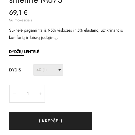
69,1 €
Su mokesčiais
Suknelė pagaminta iš 95% viskozės ir 5% elastano, užtikrinančio
komfortą ir laisvą judėjimą.
DYDŽIŲ LENTELĖ
DYDIS
Į KREPŠELĮ