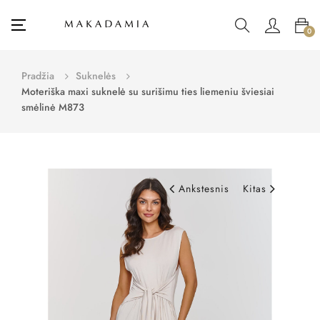
Toggle
☰
0
navigation
Pradžia
Suknelės
Moteriška maxi suknelė su surišimu ties liemeniu šviesiai
smėlinė M873
Ankstesnis
Kitas