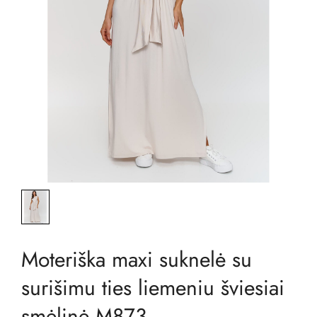
Moteriška maxi suknelė su
surišimu ties liemeniu šviesiai
smėlinė M873