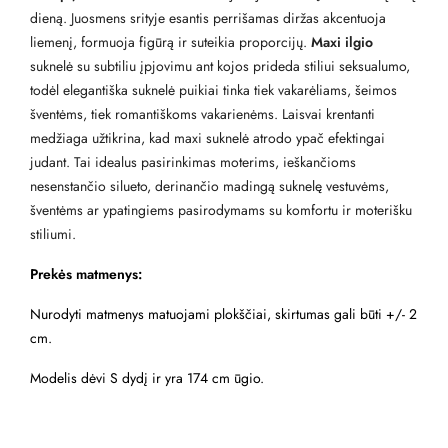
dieną. Juosmens srityje esantis perrišamas diržas akcentuoja
liemenį, formuoja figūrą ir suteikia proporcijų.
Maxi ilgio
suknelė su subtiliu įpjovimu ant kojos prideda stiliui seksualumo,
todėl elegantiška suknelė puikiai tinka tiek vakarėliams, šeimos
šventėms, tiek romantiškoms vakarienėms. Laisvai krentanti
medžiaga užtikrina, kad maxi suknelė atrodo ypač efektingai
judant. Tai idealus pasirinkimas moterims, ieškančioms
nesenstančio silueto, derinančio madingą suknelę vestuvėms,
šventėms ar ypatingiems pasirodymams su komfortu ir moterišku
stiliumi.
Prekės matmenys:
Nurodyti matmenys matuojami plokščiai, skirtumas gali būti +/- 2
cm.
Modelis dėvi S dydį ir yra 174 cm ūgio.