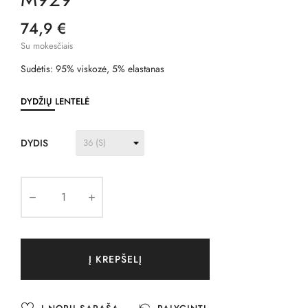
74,9 €
Su mokesčiais
Sudėtis: 95% viskozė, 5% elastanas
DYDŽIŲ LENTELĖ
DYDIS
Į KREPŠELĮ