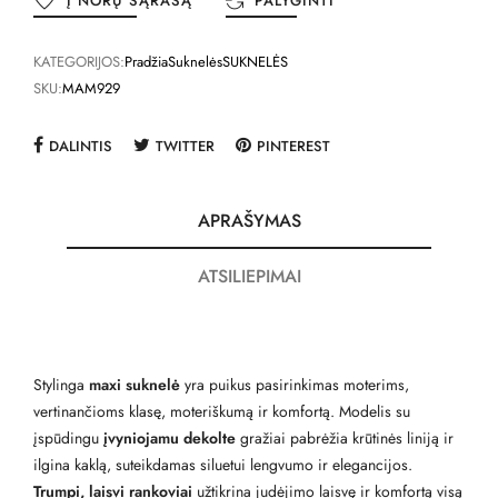
Į NORŲ SĄRAŠĄ
PALYGINTI
KATEGORIJOS:
Pradžia
Suknelės
SUKNELĖS
SKU:
MAM929
DALINTIS
TWITTER
PINTEREST
APRAŠYMAS
ATSILIEPIMAI
Stylinga
maxi suknelė
yra puikus pasirinkimas moterims,
vertinančioms klasę, moteriškumą ir komfortą. Modelis su
įspūdingu
įvyniojamu dekolte
gražiai pabrėžia krūtinės liniją ir
ilgina kaklą, suteikdamas siluetui lengvumo ir elegancijos.
Trumpi, laisvi rankoviai
užtikrina judėjimo laisvę ir komfortą visą