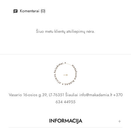
Komentarai (0)
Šiuo metu klientų atsiliepimų nėra.
MAKADAMIA BLOGAS ✦ STILIAUS PATARIMAI ✦
→
Vasario 16-osios g.39, LT-76351 Šiauliai info@makadamia.lt +370
634 44955
INFORMACIJA