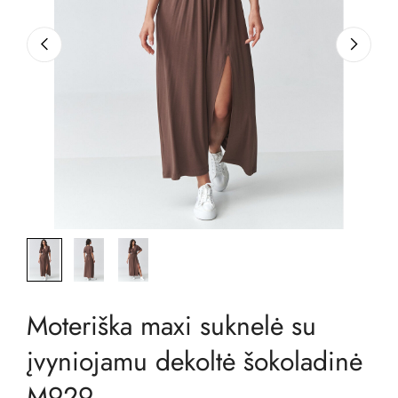
Moteriška maxi suknelė su
įvyniojamu dekoltė šokoladinė
M929