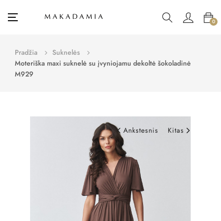
Toggle
☰
0
navigation
Pradžia
Suknelės
Moteriška maxi suknelė su įvyniojamu dekoltė šokoladinė
M929
Ankstesnis
Kitas