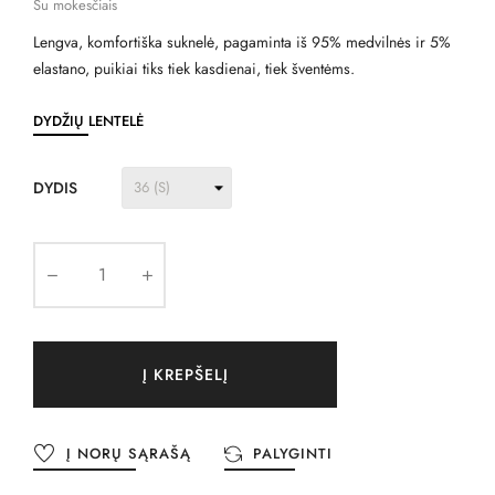
Su mokesčiais
Lengva, komfortiška suknelė, pagaminta iš 95% medvilnės ir 5%
elastano, puikiai tiks tiek kasdienai, tiek šventėms.
DYDŽIŲ LENTELĖ
DYDIS
Į KREPŠELĮ
Į NORŲ SĄRAŠĄ
PALYGINTI