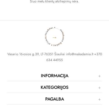
Šiuo metu klientų atsiliepimų nėra.
MAKADAMIA BLOGAS ✦ STILIAUS PATARIMAI ✦
→
Vasario 16-osios g.39, LT-76351 Šiauliai info@makadamia.lt +370
634 44955
INFORMACIJA
KATEGORIJOS
PAGALBA