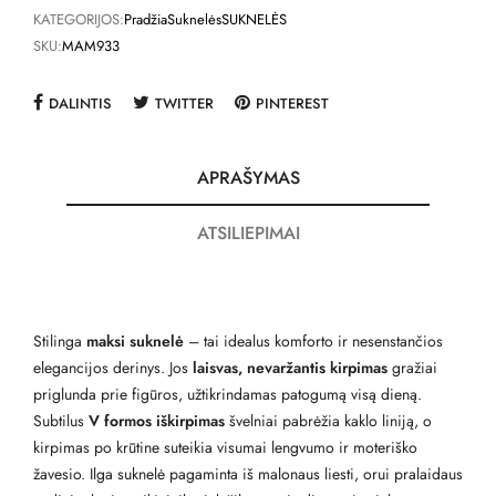
KATEGORIJOS:
Pradžia
Suknelės
SUKNELĖS
SKU:
MAM933
DALINTIS
TWITTER
PINTEREST
APRAŠYMAS
ATSILIEPIMAI
Stilinga
maksi suknelė
– tai idealus komforto ir nesenstančios
elegancijos derinys. Jos
laisvas, nevaržantis kirpimas
gražiai
priglunda prie figūros, užtikrindamas patogumą visą dieną.
Subtilus
V formos iškirpimas
švelniai pabrėžia kaklo liniją, o
kirpimas po krūtine suteikia visumai lengvumo ir moteriško
žavesio. Ilga suknelė pagaminta iš malonaus liesti, orui pralaidaus