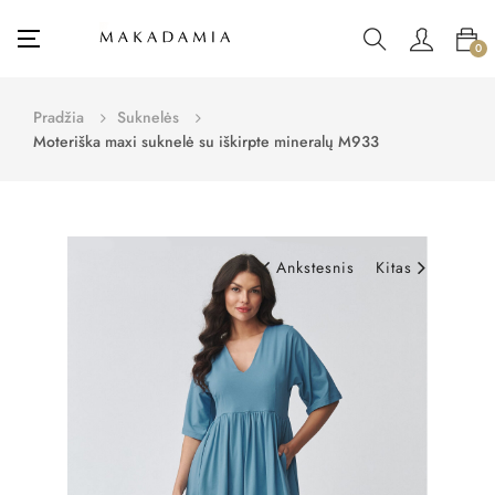
Toggle
☰
0
navigation
Pradžia
Suknelės
Moteriška maxi suknelė su iškirpte mineralų M933
Ankstesnis
Kitas