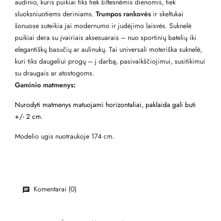
audinio, kuris puikiai tiks tiek šiltesnėmis dienomis, tiek
sluoksniuotiems deriniams.
Trumpos rankovės
ir skeltukai
šonuose suteikia jai modernumo ir judėjimo laisvės. Suknelė
puikiai dera su įvairiais aksesuarais – nuo sportinių batelių iki
elegantiškų basučių ar aulinukų. Tai universali moteriška suknelė,
kuri tiks daugeliui progų – į darbą, pasivaikščiojimui, susitikimui
su draugais ar atostogoms.
Gaminio matmenys:
Nurodyti matmenys matuojami horizontaliai, paklaida gali buti
+/- 2 cm.
Modelio ugis nuotraukoje 174 cm.
Komentarai (0)