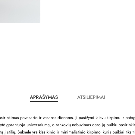
APRAŠYMAS
ATSILIEPIMAI
asirinkimas pavasario ir vasaros dienoms. Ji pasižymi laisvu kirpimu ir patogiu
kirptė garantuoja universalumą, o rankovių nebuvimas daro ją puikiu pasirinki
stilių. Suknelė yra klasikinio ir minimalistinio kirpimo, kuris puikiai tiks 