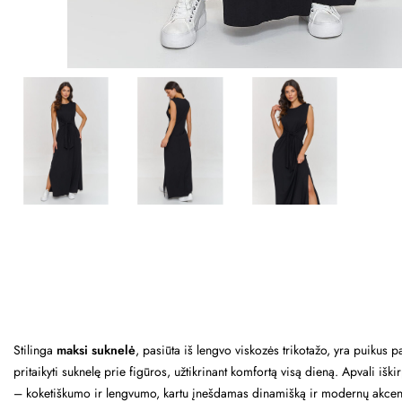
Stilinga
maksi suknelė
, pasiūta iš lengvo viskozės trikotažo, yra puikus p
pritaikyti suknelę prie figūros, užtikrinant komfortą visą dieną. Apvali iš
– koketiškumo ir lengvumo, kartu įnešdamas dinamišką ir modernų akcentą į 