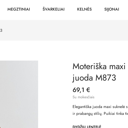
MEGZTINIAI
ŠVARKELIAI
KELNĖS
SIJONAI
73
Moteriška maxi 
juoda M873
69,1 €
Su mokesčiais
Elegantiška juoda maxi suknelė s
ir prabangų stilių. Puikiai tinka
DYDŽIŲ LENTELĖ