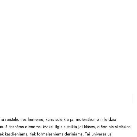
 raišteliu ties liemeniu, kuris suteikia jai moteriškumo ir leidžia
mu šiltesnėms dienoms. Maksi ilgis suteikia jai klasės, o šoninis skeltukas
tiek kasdieniams, tiek formalesniems deriniams. Tai universalus