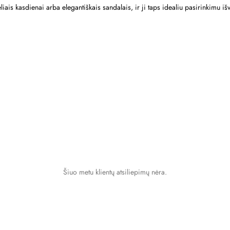
liais kasdienai arba elegantiškais sandalais, ir ji taps idealiu pasirinkimu 
Šiuo metu klientų atsiliepimų nėra.