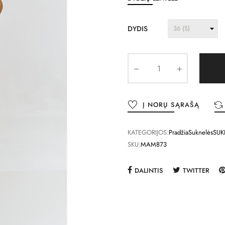
DYDIS
Į NORŲ SĄRAŠĄ
KATEGORIJOS:
Pradžia
Suknelės
SUK
SKU:
MAM873
DALINTIS
TWITTER