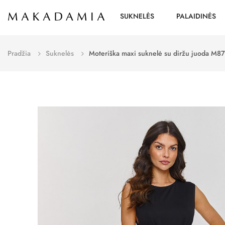
SUKNELĖS
PALAIDINĖS
Pradžia
Suknelės
Moteriška maxi suknelė su diržu juoda M8