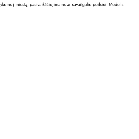
išvykoms į miestą, pasivaikščiojimams ar savaitgalio poilsiui. Modelis