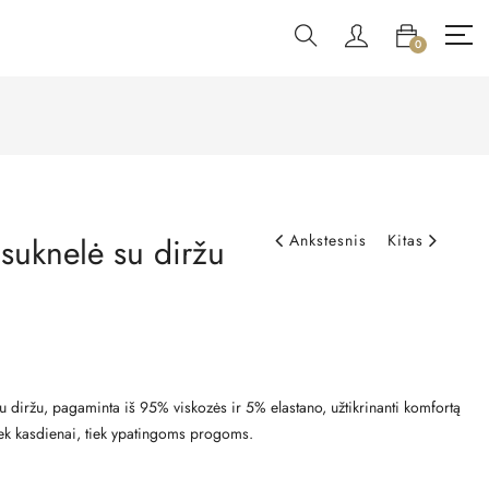
0
suknelė su diržu
Ankstesnis
Kitas
u diržu, pagaminta iš 95% viskozės ir 5% elastano, užtikrinanti komfortą
 tiek kasdienai, tiek ypatingoms progoms.