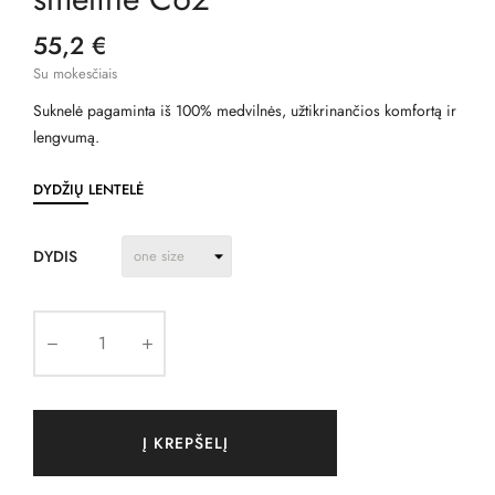
55,2 €
Su mokesčiais
Suknelė pagaminta iš 100% medvilnės, užtikrinančios komfortą ir
lengvumą.
DYDŽIŲ LENTELĖ
DYDIS
Į KREPŠELĮ