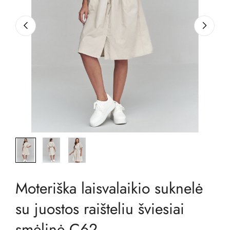
Moteriška laisvalaikio suknelė
su juostos raišteliu šviesiai
smėlinė C62