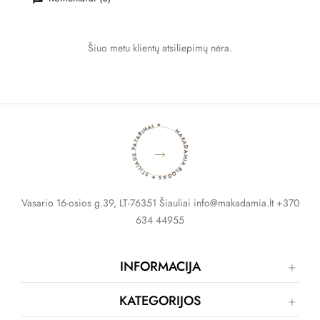
Šiuo metu klientų atsiliepimų nėra.
MAKADAMIA BLOGAS ✦ STILIAUS PATARIMAI ✦
→
Vasario 16-osios g.39, LT-76351 Šiauliai info@makadamia.lt +370
634 44955
INFORMACIJA
KATEGORIJOS