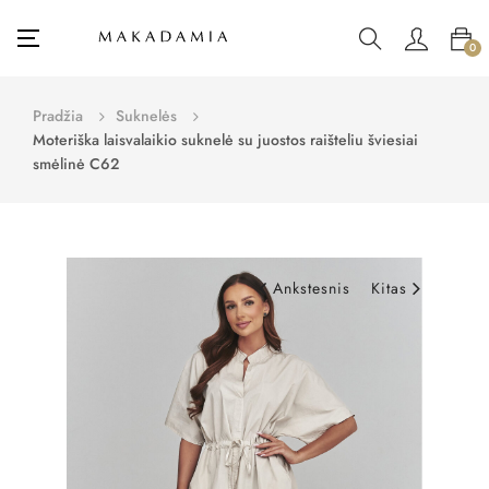
Toggle
☰
0
navigation
Pradžia
Suknelės
Moteriška laisvalaikio suknelė su juostos raišteliu šviesiai
smėlinė C62
Ankstesnis
Kitas