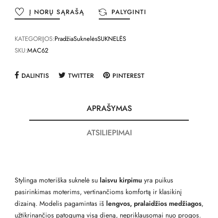
Į NORŲ SĄRAŠĄ
PALYGINTI
KATEGORIJOS:
Pradžia
Suknelės
SUKNELĖS
SKU:
MAC62
DALINTIS
TWITTER
PINTEREST
APRAŠYMAS
ATSILIEPIMAI
Stylinga moteriška suknelė su
laisvu kirpimu
yra puikus
pasirinkimas moterims, vertinančioms komfortą ir klasikinį
dizainą. Modelis pagamintas iš
lengvos, pralaidžios medžiagos
,
užtikrinančios patogumą visą dieną, nepriklausomai nuo progos.