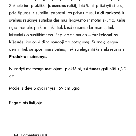
Suknelė turi praktišką
juosmens raištį
, leidžiantį pritaikyti siluetą
prie figūros ir subtiliai pabrėžti jos privalumus.
Laidi rankovė
ir
švelnus raukinys suteikia deriniui lengvumo ir moteriškumo. Kelių
ilgio modelis puikiai tinka tiek kasdieniams deriniams, tiek
laisvalaikio susitikimams. Papildoma nauda –
funkcionalios
kišenės
, kurios didina naudojimo patogumą. Suknelę lengva
derinti tiek su sportiniais batais, tiek su elegantiškais aksesuarais.
Produkto matmenys:
Nurodyti matmenys matuojami plokščiai, skirtumas gali būti +/- 2
cm.
Modelis dėvi S dydį ir yra 169 cm ūgio.
Pagaminta Italijoje.
Komentarai (0)