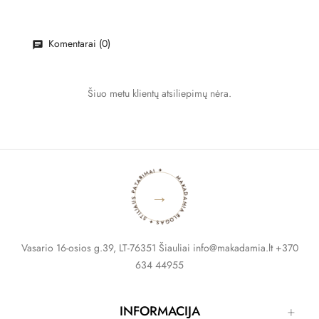
Komentarai (0)
Šiuo metu klientų atsiliepimų nėra.
MAKADAMIA BLOGAS ✦ STILIAUS PATARIMAI ✦
→
Vasario 16-osios g.39, LT-76351 Šiauliai info@makadamia.lt +370
634 44955
INFORMACIJA