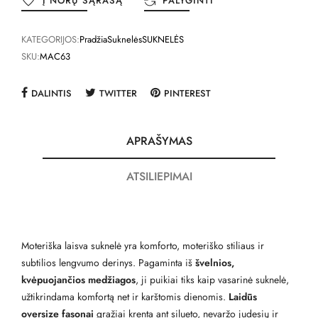
Į NORŲ SĄRAŠĄ
PALYGINTI
KATEGORIJOS:
Pradžia
Suknelės
SUKNELĖS
SKU:
MAC63
DALINTIS
TWITTER
PINTEREST
APRAŠYMAS
ATSILIEPIMAI
Moteriška laisva suknelė yra komforto, moteriško stiliaus ir
subtilios lengvumo derinys. Pagaminta iš
švelnios,
kvėpuojančios medžiagos
, ji puikiai tiks kaip vasarinė suknelė,
užtikrindama komfortą net ir karštomis dienomis.
Laidūs
oversize fasonai
gražiai krenta ant silueto, nevaržo judesių ir