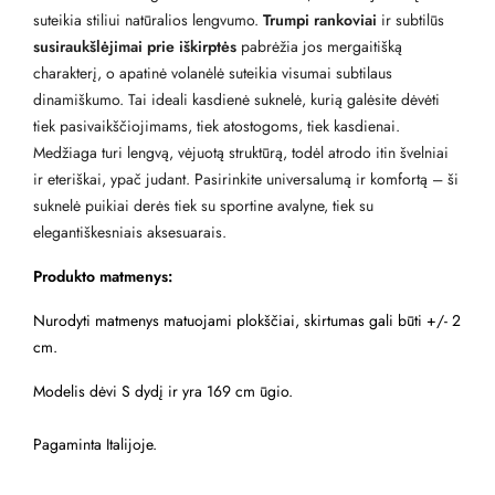
suteikia stiliui natūralios lengvumo.
Trumpi rankoviai
ir subtilūs
susiraukšlėjimai prie iškirptės
pabrėžia jos mergaitišką
charakterį, o apatinė volanėlė suteikia visumai subtilaus
dinamiškumo. Tai ideali kasdienė suknelė, kurią galėsite dėvėti
tiek pasivaikščiojimams, tiek atostogoms, tiek kasdienai.
Medžiaga turi lengvą, vėjuotą struktūrą, todėl atrodo itin švelniai
ir eteriškai, ypač judant. Pasirinkite universalumą ir komfortą – ši
suknelė puikiai derės tiek su sportine avalyne, tiek su
elegantiškesniais aksesuarais.
Produkto matmenys:
Nurodyti matmenys matuojami plokščiai, skirtumas gali būti +/- 2
cm.
Modelis dėvi S dydį ir yra 169 cm ūgio.
Pagaminta Italijoje.