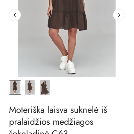
Moteriška laisva suknelė iš
pralaidžios medžiagos
šokoladinė C63