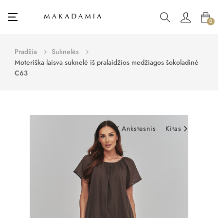
Toggle
☰
0
navigation
Pradžia
Suknelės
Moteriška laisva suknelė iš pralaidžios medžiagos šokoladinė
C63
Ankstesnis
Kitas