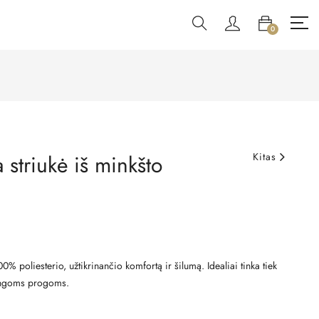
0
 striukė iš minkšto
Kitas
00% poliesterio, užtikrinančio komfortą ir šilumą. Idealiai tinka tiek
tingoms progoms.