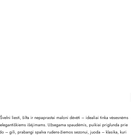
velni liesti, šilta ir nepaprastai maloni dėvėti – idealiai tinka vėsesnėms
ek elegantiškiems išėjimams. Užsegama spaudėmis, puikiai priglunda prie
lado – gili, prabangi spalva rudens-žiemos sezonui, juoda – klasika, kuri