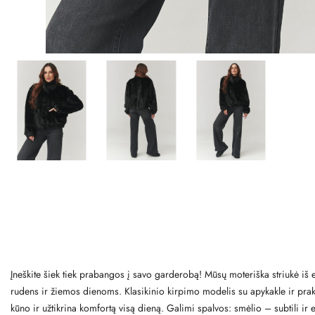
Įneškite šiek tiek prabangos į savo garderobą! Mūsų moteriška striukė iš ek
rudens ir žiemos dienoms. Klasikinio kirpimo modelis su apykakle ir prak
kūno ir užtikrina komfortą visą dieną. Galimi spalvos: smėlio – subtili ir