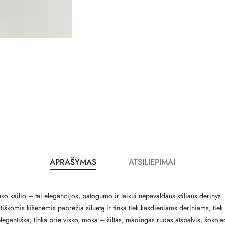
APRAŠYMAS
ATSILIEPIMAI
o kailio – tai elegancijos, patogumo ir laikui nepavaldaus stiliaus derinys. Š
tiškomis kišenėmis pabrėžia siluetą ir tinka tiek kasdieniams deriniams, ti
 elegantiška, tinka prie visko, moka – šiltas, madingas rudas atspalvis, šoko