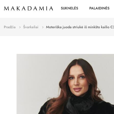
SUKNELĖS
PALAIDINĖS
Pradžia
Švarkeliai
Moteriška juoda striukė iš minkšto kailio C