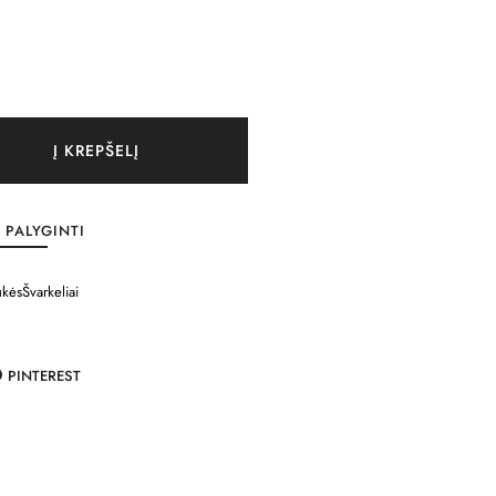
Į KREPŠELĮ
PALYGINTI
ukės
Švarkeliai
PINTEREST