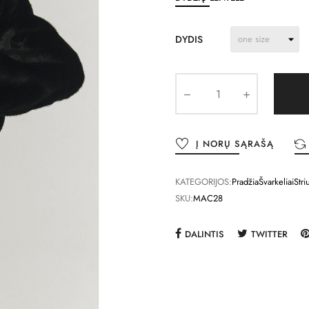
DYDIS
Į NORŲ SĄRAŠĄ
KATEGORIJOS:
Pradžia
Švarkeliai
Stri
SKU:
MAC28
DALINTIS
TWITTER