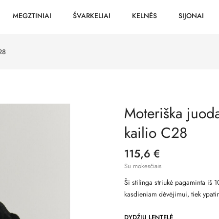
MEGZTINIAI
ŠVARKELIAI
KELNĖS
SIJONAI
28
Moteriška juoda
kailio C28
115,6 €
Su mokesčiais
Ši stilinga striukė pagaminta iš 1
kasdieniam dėvėjimui, tiek ypa
DYDŽIŲ LENTELĖ