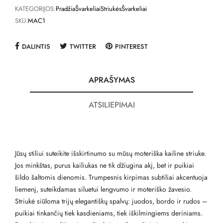
KATEGORIJOS:
Pradžia
Švarkeliai
Striukės
Švarkeliai
SKU:
MAC1
DALINTIS
TWITTER
PINTEREST
APRAŠYMAS
ATSILIEPIMAI
Jūsų stiliui suteikite išskirtinumo su mūsų moteriška kailine striuke.
Jos minkštas, purus kailiukas ne tik džiugina akį, bet ir puikiai
šildo šaltomis dienomis. Trumpesnis kirpimas subtiliai akcentuoja
liemenį, suteikdamas siluetui lengvumo ir moteriško žavesio.
Striukė siūloma trijų elegantiškų spalvų: juodos, bordo ir rudos –
puikiai tinkančių tiek kasdieniams, tiek iškilmingiems deriniams.