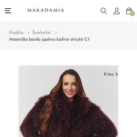
Toggle
☰
0
navigation
Pradžia
Švarkeliai
Moteriška bordo spalvos kailinė striukė C1
Kitas