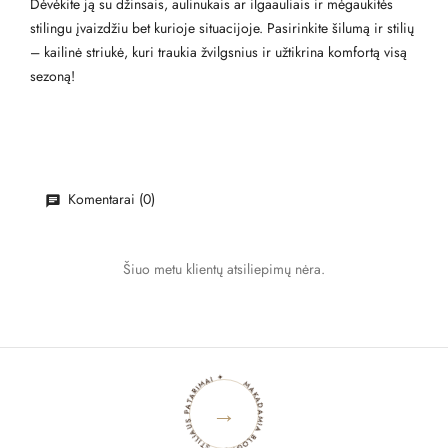
Dėvėkite ją su džinsais, aulinukais ar ilgaauliais ir mėgaukitės
stilingu įvaizdžiu bet kurioje situacijoje. Pasirinkite šilumą ir stilių
– kailinė striukė, kuri traukia žvilgsnius ir užtikrina komfortą visą
sezoną!
Komentarai (0)
Šiuo metu klientų atsiliepimų nėra.
MAKADAMIA BLOGAS ✦ STILIAUS PATARIMAI ✦
→