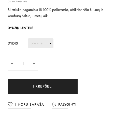
Su mokesčiais
Ši striukė pagaminta iš 100% poliesterio, užtikrinančio šilumą ir
komfortą šaltuoju metų laiku.
DYDŽIŲ LENTELĖ
DYDIS
Į KREPŠELĮ
Į NORŲ SĄRAŠĄ
PALYGINTI