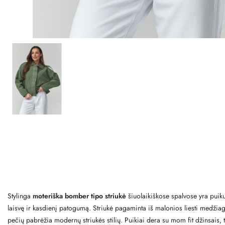
Stylinga
moteriška bomber tipo striukė
šiuolaikiškose spalvose yra puiku
laisvę ir kasdienį patogumą. Striukė pagaminta iš malonios liesti medžiagos, 
pečių pabrėžia modernų striukės stilių. Puikiai dera su mom fit džinsais, 