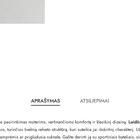
APRAŠYMAS
ATSILIEPIMAI
s pasirinkimas moterims, vertinančioms komfortą ir klasikinį dizainą.
Laidū
turinčios švelnią velveto struktūrą, kuri suteikia jai išskirtinį charakterį. Už
tamprėmis ar prigludusia suknele. Galite derinti ją su sportiniais bateliais,