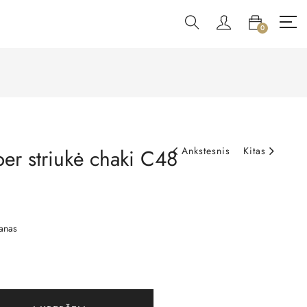
0
er striukė chaki C48
Ankstesnis
Kitas
anas