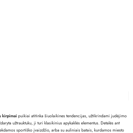
s kirpimai
puikiai atitinka šiuolaikines tendencijas, užtikrindami judėjimo
daryta užtrauktuku, ji turi klasikinius apykaklės elementus. Detalės ant
 siekdamos sportiško įvaizdžio, arba su auliniais batais, kurdamos miesto