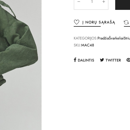
Į NORŲ SĄRAŠĄ
KATEGORIJOS:
Pradžia
Švarkeliai
Stri
SKU:
MAC48
DALINTIS
TWITTER