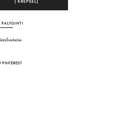
Į KREPŠELĮ
PALYGINTI
ukės
Švarkeliai
PINTEREST