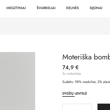
MEGZTINIAI
ŠVARKELIAI
KELNĖS
SIJONAI
Moteriška bomb
74,9 €
Su mokesčiais
Sudėtis: 98% medvilnė, 2% elast
DYDŽIŲ LENTELĖ