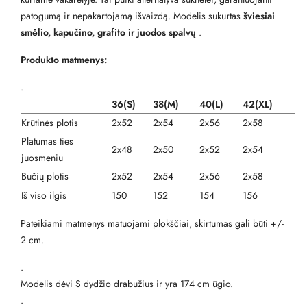
patogumą ir nepakartojamą išvaizdą. Modelis sukurtas
šviesiai
smėlio, kapučino, grafito ir juodos spalvų
.
Produkto matmenys:
.
36(S)
38(M)
40(L)
42(XL)
Krūtinės plotis
2x52
2x54
2x56
2x58
Platumas ties
2x48
2x50
2x52
2x54
juosmeniu
Bučių plotis
2x52
2x54
2x56
2x58
Iš viso ilgis
150
152
154
156
Pateikiami matmenys matuojami plokščiai, skirtumas gali būti +/-
2 cm.
.
Modelis dėvi S dydžio drabužius ir yra 174 cm ūgio.
.