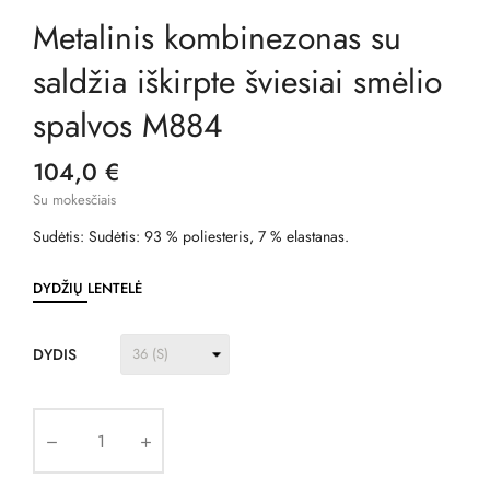
Metalinis kombinezonas su
saldžia iškirpte šviesiai smėlio
spalvos M884
104,0 €
Su mokesčiais
Sudėtis: Sudėtis: 93 % poliesteris, 7 % elastanas.
DYDŽIŲ LENTELĖ
DYDIS