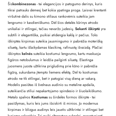
Šis
kombinezonas
- tai elegancijos ir patogumo derinys, kuris
tikrai patrauks dėmesį bet kokia ypatinga proga. Laisvai krentanti
viršutinė dalis su kimono stiliaus rankovėmis suteikia jam
lengvumo ir kasdieniškumo. Dėl šios detalės kūrinys atrodo
unikaliai ir stilingai, tačiau nevaržo judesių.
Sekanti iškirptė
yra
subtili ir elegantiška, puikiai atidengia kaklą ir pečius. Toks
iškirptės kirpimas suteikia jausmingumo ir pabrėžia moterišką
siluetą, kartu išlaikydamas klasikinę, rafinuotą išvaizdą. Plačiai
iškirptos
kelnės
suteikia kostiumui lengvumo, kartu maskuoja
figūros netobulumus ir leidžia pailginti siluetą. Elastinga
juosmens juosta užtikrina prigludimą prie kūno ir pabrėžia
figūrą, sukurdama įtempto liemens efektą. Dėl to kostiumas
atrodo ne tik stilingai, bet ir patogiai visą dieną ar vakarą.
Modelis pasiūtas iš švelnaus audinio su metaline apdaila,
suteikiančia stiliui nepakartojamo spindesio ir šiuolaikiškumo.
Metalo spalvos
Kostiumas
su širdelės formos iškirpte - tai
pasiūlymas, kuris leis jums išsiskirti iš minios. Jo modernus
kirpimas ir blizgus audinys leis jaustis užtikrintai ir stilingai bet
kuriame vakarėlyje. Tai puiki alternatyva suknelei, garantuojanti