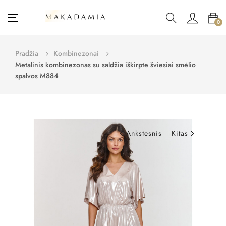
Toggle
☰
0
navigation
Pradžia
Kombinezonai
Metalinis kombinezonas su saldžia iškirpte šviesiai smėlio
spalvos M884
Ankstesnis
Kitas