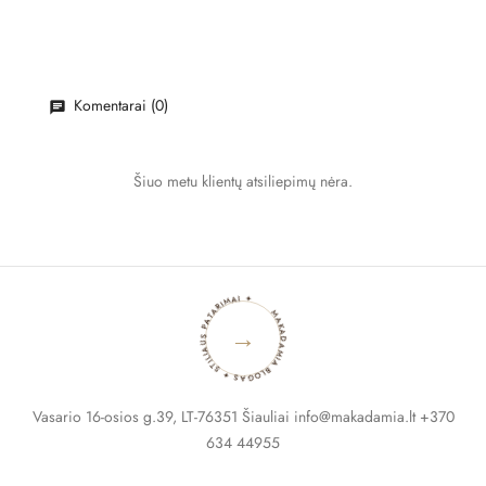
Komentarai (0)
Šiuo metu klientų atsiliepimų nėra.
MAKADAMIA BLOGAS ✦ STILIAUS PATARIMAI ✦
→
Vasario 16-osios g.39, LT-76351 Šiauliai info@makadamia.lt +370
634 44955