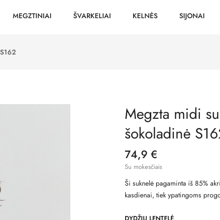
MEGZTINIAI
ŠVARKELIAI
KELNĖS
SIJONAI
 S162
Megzta midi su
šokoladinė S16
74,9 €
Su mokesčiais
Ši suknelė pagaminta iš 85% akri
kasdienai, tiek ypatingoms prog
DYDŽIŲ LENTELĖ