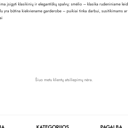
 įsigyti klasikinių ir elegantiškų spalvų: smėlio – klasika rudeniniame leidim
lu yra būtina kiekviename garderobe – puikiai tinka darbui, susitikimams ar 
ai
Šiuo metu klientų atsiliepimų nėra.
JA
KATEGORIJOS
PAGALBA