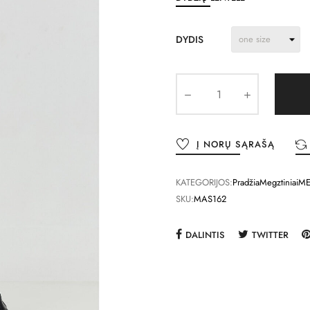
DYDIS
Į NORŲ SĄRAŠĄ
KATEGORIJOS:
Pradžia
Megztiniai
ME
SKU:
MAS162
DALINTIS
TWITTER