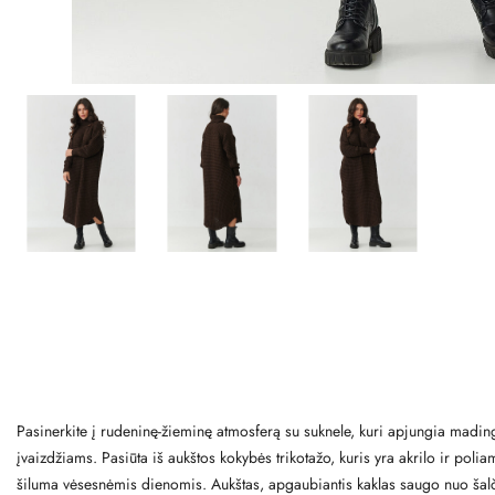
Pasinerkite į rudeninę-žieminę atmosferą su suknele, kuri apjungia mading
įvaizdžiams. Pasiūta iš aukštos kokybės trikotažo, kuris yra akrilo ir poli
šiluma vėsesnėmis dienomis. Aukštas, apgaubiantis kaklas saugo nuo šalčio i