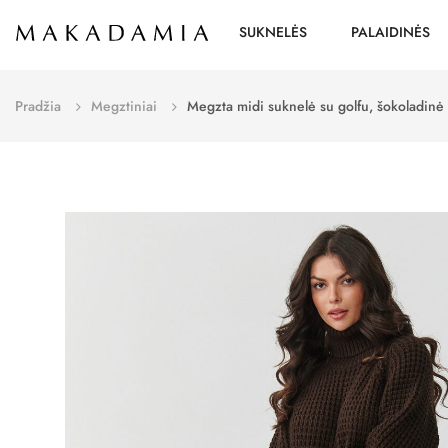
SUKNELĖS
PALAIDINĖS
Pradžia
Megztiniai
Megzta midi suknelė su golfu, šokoladinė