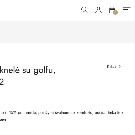
0
knelė su golfu,
Kitas
2
lo ir 15% poliamido, pasižymi švelnumu ir komfortu, puikiai tinka tiek
oms.