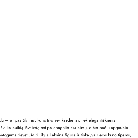
– tai pasiūlymas, kuris tiks tiek kasdienai, tiek elegantiškiems
ji išlaiko puikią išvaizdą net po daugelio skalbimų, o tuo pačiu apgaubia
patogumą dėvėti. Midi ilgis lieknina figūrą ir tinka įvairiems kūno tipams,