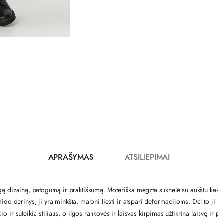
APRAŠYMAS
ATSILIEPIMAI
ą dizainą, patogumą ir praktiškumą. Moteriška megzta suknelė su aukštu kaklu 
amido derinys, ji yra minkšta, maloni liesti ir atspari deformacijoms. Dėl to 
r suteikia stiliaus, o ilgos rankovės ir laisvas kirpimas užtikrina laisvę ir 