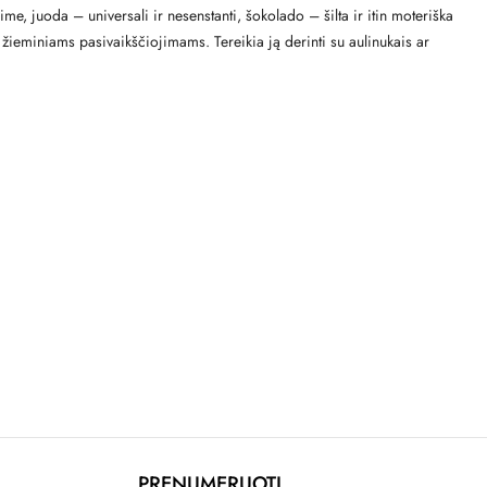
e, juoda – universali ir nesenstanti, šokolado – šilta ir itin moteriška
žieminiams pasivaikščiojimams. Tereikia ją derinti su aulinukais ar
PRENUMERUOTI