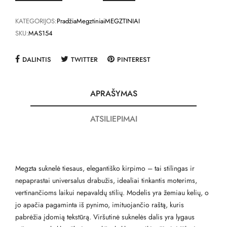
KATEGORIJOS:
Pradžia
Megztiniai
MEGZTINIAI
SKU:
MAS154
DALINTIS
TWITTER
PINTEREST
APRAŠYMAS
ATSILIEPIMAI
Megzta suknelė tiesaus, elegantiško kirpimo – tai stilingas ir
nepaprastai universalus drabužis, idealiai tinkantis moterims,
vertinančioms laikui nepavaldų stilių. Modelis yra žemiau kelių, o
jo apačia pagaminta iš pynimo, imituojančio raštą, kuris
pabrėžia įdomią tekstūrą. Viršutinė suknelės dalis yra lygaus