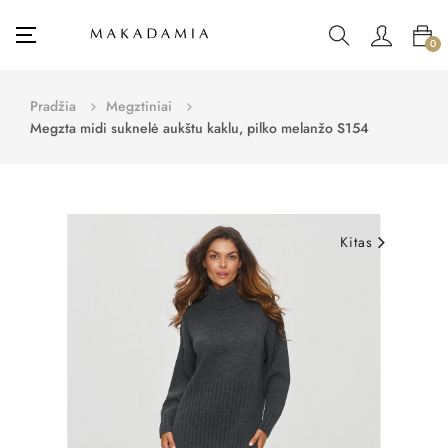
Toggle
☰
0
navigation
Pradžia
Megztiniai
Megzta midi suknelė aukštu kaklu, pilko melanžo S154
Kitas