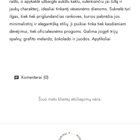
rašto, o apykaklė užbaigta aukštu kaklu, suteikiančiu jai šiltą ir
jaukų charakterį, idealiai tinkantį vėsesnėms dienoms. Suknelė turi
ilgas, šiek tiek priglundančias rankoves, kurios pabrėžia jos
minimalistinį ir elegantišką stilių. Ji puikiai tinka tiek kasdieniam
dėvėjimui, tiek oficialesnėms progoms. Galima įsigyti trijų
spalvų: grafito melanžo, šokolado ir juodos. Apytiksliai
Komentarai (0)
Šiuo metu klientų atsiliepimų nėra.