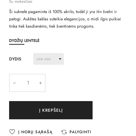
Su mokesčiais
Ši suknelė pagaminta iš 100% akrilo, todėl ji yra itin švelni ir
patogi. Aukštas kaklas suteikia elegancijos, o midi ilgis puikiai
tinka tiek kasdienėms, tiek šventinėms progoms.
DYDŽIŲ LENTELĖ
DYDIS
Į KREPŠELĮ
Į NORŲ SĄRAŠĄ
PALYGINTI