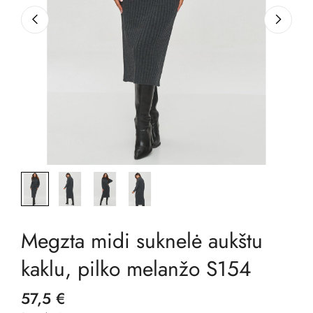
Megzta midi suknelė aukštu
kaklu, pilko melanžo S154
57,5 €