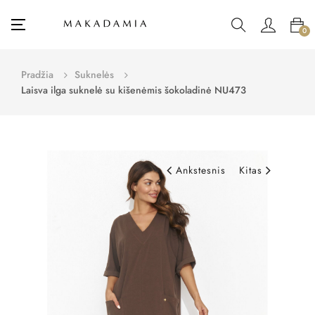
Toggle
☰
0
navigation
Pradžia
Suknelės
Laisva ilga suknelė su kišenėmis šokoladinė NU473
Ankstesnis
Kitas