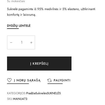
Su mokesčiais
Suknelė pagaminta iš 95% medvilnės ir 5% elastano, užtikrinanti
komfortą ir laisvumą.
DYDŽIŲ LENTELĖ
Į KREPŠELĮ
Į NORŲ SĄRAŠĄ
PALYGINTI
KATEGORIJOS:
Pradžia
Suknelės
SUKNELĖS
SKU:
MANU473