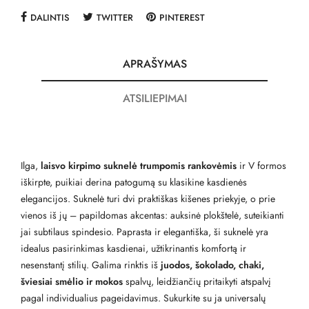
DALINTIS
TWITTER
PINTEREST
APRAŠYMAS
ATSILIEPIMAI
Ilga,
laisvo kirpimo suknelė trumpomis rankovėmis
ir V formos
iškirpte, puikiai derina patogumą su klasikine kasdienės
elegancijos. Suknelė turi dvi praktiškas kišenes priekyje, o prie
vienos iš jų – papildomas akcentas: auksinė plokštelė, suteikianti
jai subtilaus spindesio. Paprasta ir elegantiška, ši suknelė yra
idealus pasirinkimas kasdienai, užtikrinantis komfortą ir
nesenstantį stilių. Galima rinktis iš
juodos, šokolado, chaki,
šviesiai smėlio ir mokos
spalvų, leidžiančių pritaikyti atspalvį
pagal individualius pageidavimus. Sukurkite su ja universalų