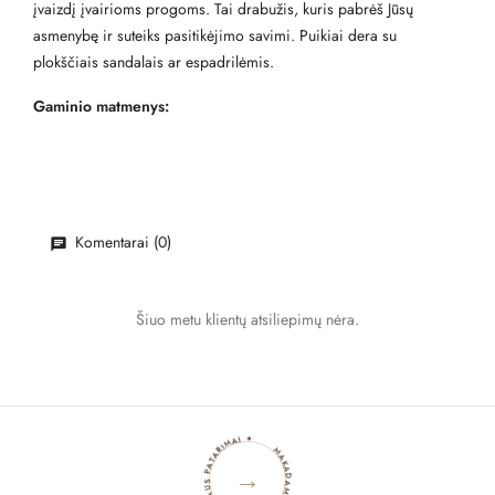
įvaizdį įvairioms progoms. Tai drabužis, kuris pabrėš Jūsų
asmenybę ir suteiks pasitikėjimo savimi. Puikiai dera su
plokščiais sandalais ar espadrilėmis.
Gaminio matmenys:
Komentarai (0)
Šiuo metu klientų atsiliepimų nėra.
MAKADAMIA BLOGAS ✦ STILIAUS PATARIMAI ✦
→