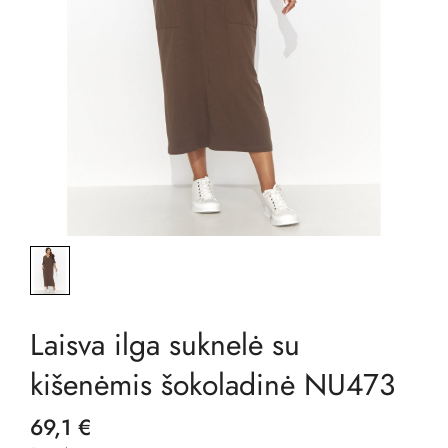
Laisva ilga suknelė su
kišenėmis šokoladinė NU473
69,1 €