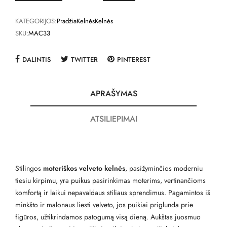
KATEGORIJOS:
Pradžia
Kelnės
Kelnės
SKU:
MAC33
DALINTIS
TWITTER
PINTEREST
APRAŠYMAS
ATSILIEPIMAI
Stilingos
moteriškos velveto kelnės
, pasižyminčios moderniu
tiesiu kirpimu, yra puikus pasirinkimas moterims, vertinančioms
komfortą ir laikui nepavaldaus stiliaus sprendimus. Pagamintos iš
minkšto ir malonaus liesti velveto, jos puikiai priglunda prie
figūros, užtikrindamos patogumą visą dieną. Aukštas juosmuo