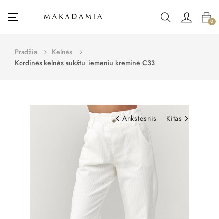
Toggle
☰
0
navigation
Pradžia
Kelnės
Kordinės kelnės aukštu liemeniu kreminė C33
Ankstesnis
Kitas