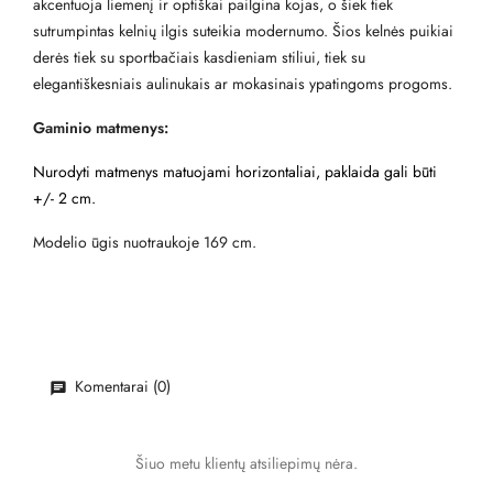
akcentuoja liemenį ir optiškai pailgina kojas, o šiek tiek
sutrumpintas kelnių ilgis suteikia modernumo. Šios kelnės puikiai
derės tiek su sportbačiais kasdieniam stiliui, tiek su
elegantiškesniais aulinukais ar mokasinais ypatingoms progoms.
Gaminio matmenys:
Nurodyti matmenys matuojami horizontaliai, paklaida gali būti
+/- 2 cm.
Modelio ūgis nuotraukoje 169 cm.
Komentarai (0)
Šiuo metu klientų atsiliepimų nėra.