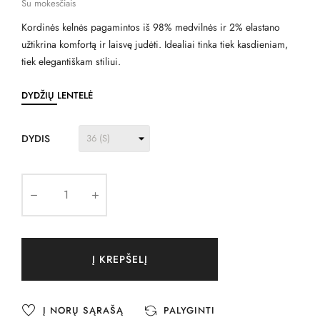
Su mokesčiais
Kordinės kelnės pagamintos iš 98% medvilnės ir 2% elastano
užtikrina komfortą ir laisvę judėti. Idealiai tinka tiek kasdieniam,
tiek elegantiškam stiliui.
DYDŽIŲ LENTELĖ
DYDIS
Į KREPŠELĮ
Į NORŲ SĄRAŠĄ
PALYGINTI