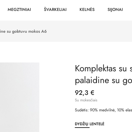
MEGZTINIAI
ŠVARKELIAI
KELNĖS
SIJONAI
idine su gobtuvu mokos A6
Komplektas su 
palaidine su g
92,3 €
Su mokesčiais
Sudėtis: 90% medvilnė, 10% elas
DYDŽIŲ LENTELĖ