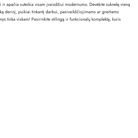
iai ir apačia suteikia visam įvaizdžiui modernumo. Dėvėkite suknelę vieną
ką derinį, puikiai tinkantį darbui, pasivaikščiojimams ar greitiems
ys tinka viskam! Pasirinkite stilingą ir funkcionalų komplektą, kuris