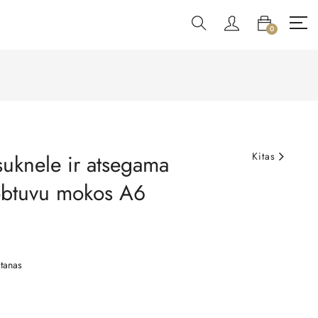
0
suknele ir atsegama
Kitas
obtuvu mokos A6
tanas