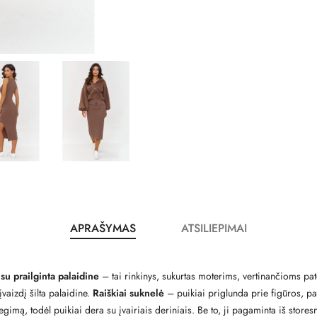
APRAŠYMAS
ATSILIEPIMAI
su prailginta palaidine
– tai rinkinys, sukurtas moterims, vertinančioms pato
įvaizdį šilta palaidine.
Raiškiai suknelė
– puikiai priglunda prie figūros, p
gimą, todėl puikiai dera su įvairiais deriniais. Be to, ji pagaminta iš store