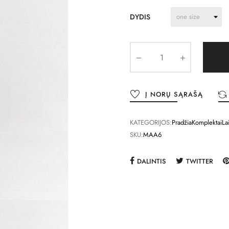
DYDIS
Į NORŲ SĄRAŠĄ
KATEGORIJOS:
Pradžia
Komplektai
La
SKU:
MAA6
DALINTIS
TWITTER