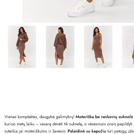
Vienas komplektas, daugybė galimybių!
Moteriška be rankovių suknelė 
kuriuo metų laiku – vasarą dėvėti tik suknelę, o vėsesniais orais papildyti 
suteikia jai moteriškumo ir žavesio.
Palaidinė su kapučiu
turi patogų užse