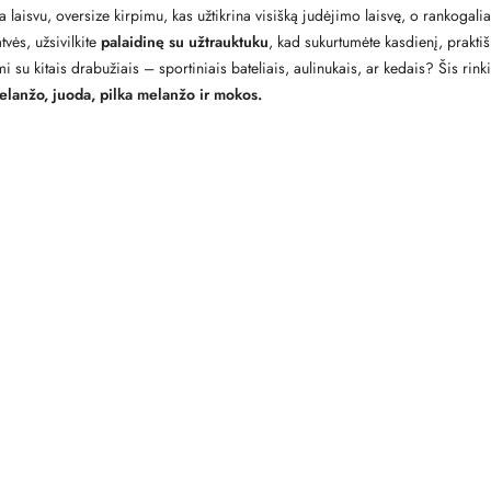
ta laisvu, oversize kirpimu, kas užtikrina visišką judėjimo laisvę, o rankogal
vės, užsivilkite
palaidinę su užtrauktuku
, kad sukurtumėte kasdienį, praktiš
su kitais drabužiais – sportiniais bateliais, aulinukais, ar kedais? Šis rinkin
lanžo, juoda, pilka melanžo ir mokos.