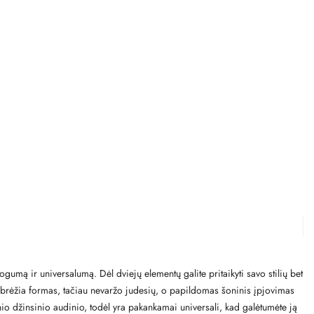
gumą ir universalumą. Dėl dviejų elementų galite pritaikyti savo stilių bet
abrėžia formas, tačiau nevaržo judesių, o papildomas šoninis įpjovimas
snio džinsinio audinio, todėl yra pakankamai universali, kad galėtumėte ją