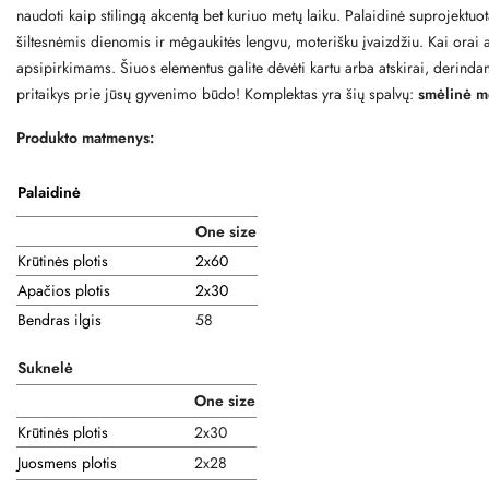
naudoti kaip stilingą akcentą bet kuriuo metų laiku. Palaidinė suprojektuo
šiltesnėmis dienomis ir mėgaukitės lengvu, moterišku įvaizdžiu. Kai orai at
apsipirkimams. Šiuos elementus galite dėvėti kartu arba atskirai, derindami 
pritaikys prie jūsų gyvenimo būdo! Komplektas yra šių spalvų:
smėlinė me
Produkto matmenys:
Palaidinė
One size
Krūtinės plotis
2x60
Apačios plotis
2x30
Bendras ilgis
58
Suknelė
One size
Krūtinės plotis
2x30
Juosmens plotis
2x28