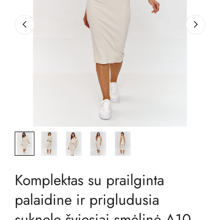
Komplektas su prailginta
palaidine ir prigludusia
suknele šviesiai smėlinė A10