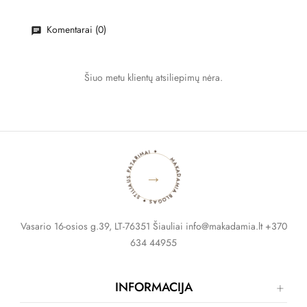
Komentarai (0)
Šiuo metu klientų atsiliepimų nėra.
MAKADAMIA BLOGAS ✦ STILIAUS PATARIMAI ✦
→
Vasario 16-osios g.39, LT-76351 Šiauliai info@makadamia.lt +370
634 44955
INFORMACIJA