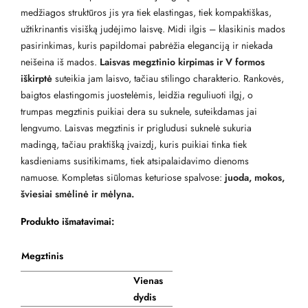
medžiagos struktūros jis yra tiek elastingas, tiek kompaktiškas,
užtikrinantis visišką judėjimo laisvę. Midi ilgis – klasikinis mados
pasirinkimas, kuris papildomai pabrėžia eleganciją ir niekada
neišeina iš mados.
Laisvas megztinio kirpimas ir V formos
iškirptė
suteikia jam laisvo, tačiau stilingo charakterio. Rankovės,
baigtos elastingomis juostelėmis, leidžia reguliuoti ilgį, o
trumpas megztinis puikiai dera su suknele, suteikdamas jai
lengvumo. Laisvas megztinis ir prigludusi suknelė sukuria
madingą, tačiau praktišką įvaizdį, kuris puikiai tinka tiek
kasdieniams susitikimams, tiek atsipalaidavimo dienoms
namuose. Kompletas siūlomas keturiose spalvose:
juoda, mokos,
šviesiai smėlinė ir mėlyna.
Produkto išmatavimai:
Megztinis
Vienas
dydis