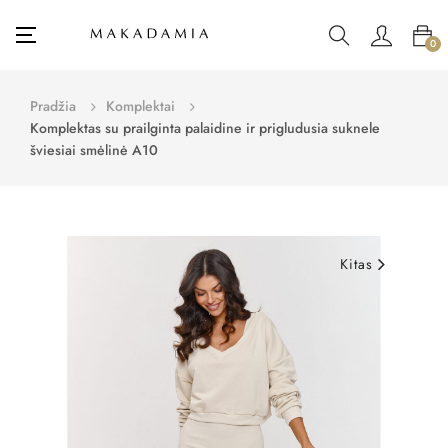
Toggle
☰
0
navigation
Pradžia
Komplektai
Komplektas su prailginta palaidine ir prigludusia suknele
šviesiai smėlinė A10
Kitas