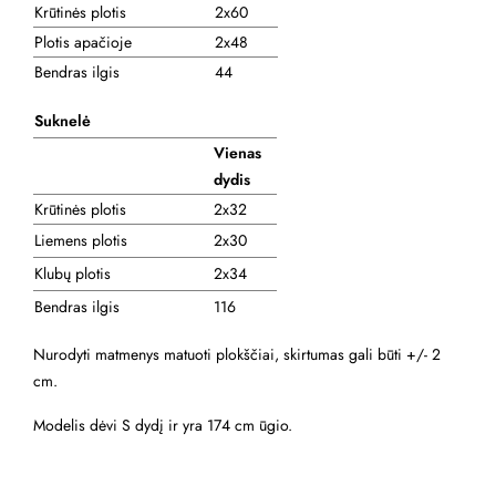
Krūtinės plotis
2x60
Plotis apačioje
2x48
Bendras ilgis
44
Suknelė
Vienas
dydis
Krūtinės plotis
2x32
Liemens plotis
2x30
Klubų plotis
2x34
Bendras ilgis
116
Nurodyti matmenys matuoti plokščiai, skirtumas gali būti +/- 2
cm.
Modelis dėvi S dydį ir yra 174 cm ūgio.