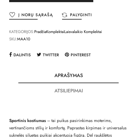
Į NORŲ SĄRAŠĄ
PALYGINTI
KATEGORIJOS:
Pradžia
Komplektai
Laisvalaikio Komplektai
SKU:
MAA10
DALINTIS
TWITTER
PINTEREST
APRAŠYMAS
ATSILIEPIMAI
Sportinis kostiumas
– tai puikus pasirinkimas moterims,
vertinančioms stilių ir komfortą. Paprastas kirpimas ir universalus
suknelės siluetas puikiai akcentuoja figūrą. Dėl raukšlėtos