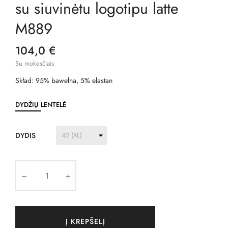
su siuvinėtu logotipu latte
M889
104,0 €
Su mokesčiais
Skład: 95% bawełna, 5% elastan
DYDŽIŲ LENTELĖ
DYDIS
Į KREPŠELĮ