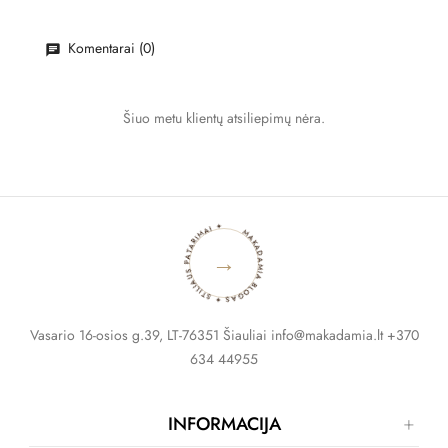
Komentarai (0)
Šiuo metu klientų atsiliepimų nėra.
MAKADAMIA BLOGAS ✦ STILIAUS PATARIMAI ✦
→
Vasario 16-osios g.39, LT-76351 Šiauliai info@makadamia.lt +370
634 44955
INFORMACIJA