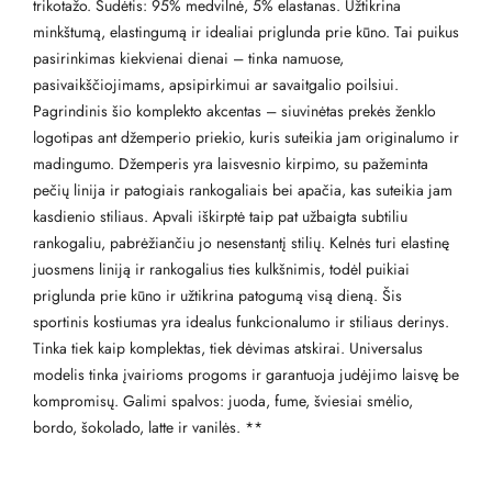
trikotažo. Sudėtis: 95% medvilnė, 5% elastanas. Užtikrina
minkštumą, elastingumą ir idealiai priglunda prie kūno. Tai puikus
pasirinkimas kiekvienai dienai – tinka namuose,
pasivaikščiojimams, apsipirkimui ar savaitgalio poilsiui.
Pagrindinis šio komplekto akcentas – siuvinėtas prekės ženklo
logotipas ant džemperio priekio, kuris suteikia jam originalumo ir
madingumo. Džemperis yra laisvesnio kirpimo, su pažeminta
pečių linija ir patogiais rankogaliais bei apačia, kas suteikia jam
kasdienio stiliaus. Apvali iškirptė taip pat užbaigta subtiliu
rankogaliu, pabrėžiančiu jo nesenstantį stilių. Kelnės turi elastinę
juosmens liniją ir rankogalius ties kulkšnimis, todėl puikiai
priglunda prie kūno ir užtikrina patogumą visą dieną. Šis
sportinis kostiumas yra idealus funkcionalumo ir stiliaus derinys.
Tinka tiek kaip komplektas, tiek dėvimas atskirai. Universalus
modelis tinka įvairioms progoms ir garantuoja judėjimo laisvę be
kompromisų. Galimi spalvos: juoda, fume, šviesiai smėlio,
bordo, šokolado, latte ir vanilės. **