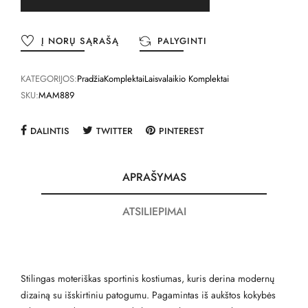
Į NORŲ SĄRAŠĄ
PALYGINTI
KATEGORIJOS:
Pradžia
Komplektai
Laisvalaikio Komplektai
SKU:
MAM889
DALINTIS
TWITTER
PINTEREST
APRAŠYMAS
ATSILIEPIMAI
Stilingas moteriškas sportinis kostiumas, kuris derina modernų
dizainą su išskirtiniu patogumu. Pagamintas iš aukštos kokybės