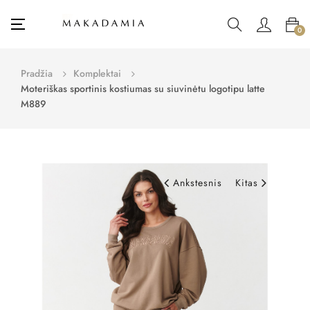
Toggle
☰
0
navigation
Pradžia
Komplektai
Moteriškas sportinis kostiumas su siuvinėtu logotipu latte
M889
Ankstesnis
Kitas