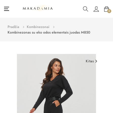
Toggle
☰
0
navigation
Pradžia
Kombinezonai
Kombinezonas su eko odos elementais juodas M850
Kitas