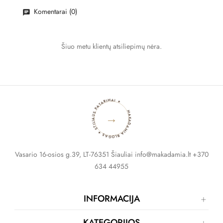
Komentarai (0)
Šiuo metu klientų atsiliepimų nėra.
MAKADAMIA BLOGAS ✦ STILIAUS PATARIMAI ✦
→
Vasario 16-osios g.39, LT-76351 Šiauliai info@makadamia.lt +370
634 44955
INFORMACIJA
KATEGORIJOS