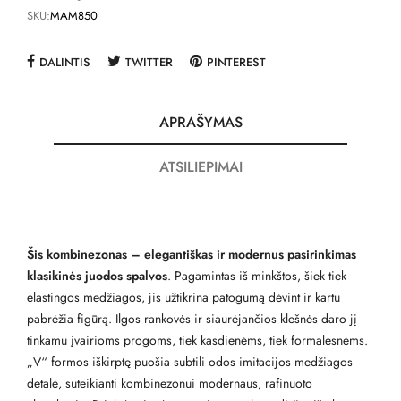
SKU:
MAM850
DALINTIS
TWITTER
PINTEREST
APRAŠYMAS
ATSILIEPIMAI
Šis kombinezonas – elegantiškas ir modernus pasirinkimas
klasikinės juodos spalvos
. Pagamintas iš minkštos, šiek tiek
elastingos medžiagos, jis užtikrina patogumą dėvint ir kartu
pabrėžia figūrą. Ilgos rankovės ir siaurėjančios klešnės daro jį
tinkamu įvairioms progoms, tiek kasdienėms, tiek formalesnėms.
„V“ formos iškirptę puošia subtili odos imitacijos medžiagos
detalė, suteikianti kombinezonui modernaus, rafinuoto