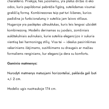
charakterio. Priekyje, ties juosmeniu, yra platus diržas iš eko
odos, kuris papildomai pabrėžia figūrą, suteikdamas visumai
grakščią formą. Kombinezonas taip pat turi kišenes, kurios
padidina jo funkcionalumą ir suteikia jam laisvo stiliaus.
Nugaroje yra paslėptas užtrauktukas, kuris leis lengvai užsidėti
kombinezoną. Modelis derinamas su juodais, zomšiniais
aukštakulniais aulinukais, kurie suteikia elegancijos ir sukuria
vientisą bei harmoningą stilių. Visa tai – idealus pasirinkimas
vakariniams išėjimams, susitikimams su draugais ar mažiau
formaliems renginiams, kur elegancija dera su komfortu.
Gaminio matmenys:
Nurodyti matmenys matuojami horizontaliai, paklaida gali buti
+/- 2 cm.
Modelio ugis nuotraukoje 174 cm.