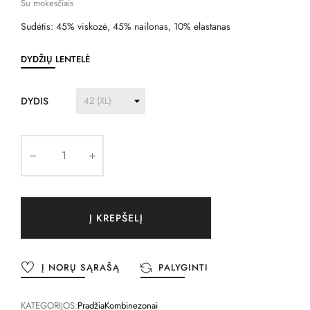
Su mokesčiais
Sudėtis: 45% viskozė, 45% nailonas, 10% elastanas
DYDŽIŲ LENTELĖ
DYDIS
Į KREPŠELĮ
Į NORŲ SĄRAŠĄ
PALYGINTI
KATEGORIJOS:
Pradžia
Kombinezonai