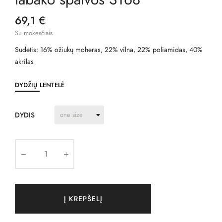
69,1 €
Su mokesčiais
Sudėtis: 16% ožiukų moheras, 22% vilna, 22% poliamidas, 40%
akrilas
DYDŽIŲ LENTELĖ
DYDIS
Į KREPŠELĮ