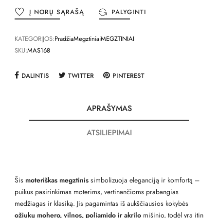
Į NORŲ SĄRAŠĄ
PALYGINTI
KATEGORIJOS:
Pradžia
Megztiniai
MEGZTINIAI
SKU:
MAS168
DALINTIS
TWITTER
PINTEREST
APRAŠYMAS
ATSILIEPIMAI
Šis
moteriškas megztinis
simbolizuoja eleganciją ir komfortą –
puikus pasirinkimas moterims, vertinančioms prabangias
medžiagas ir klasiką. Jis pagamintas iš aukščiausios kokybės
ožiukų mohero, vilnos, poliamido ir akrilo
mišinio, todėl yra itin