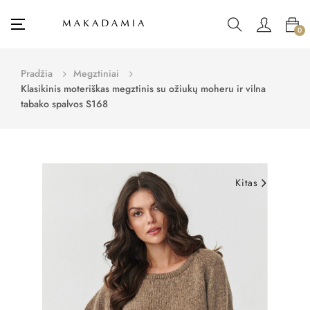
Toggle
☰
0
navigation
Pradžia
Megztiniai
Klasikinis moteriškas megztinis su ožiukų moheru ir vilna
tabako spalvos S168
Kitas