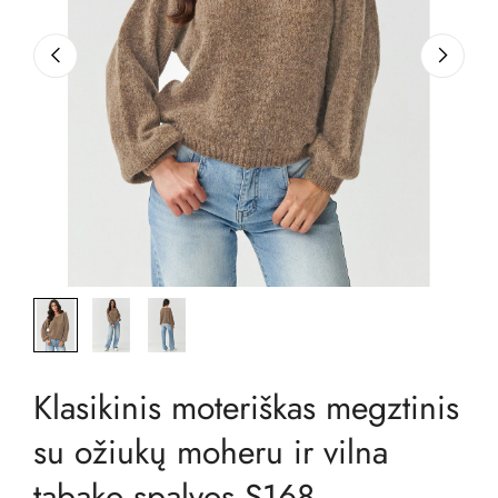
Klasikinis moteriškas megztinis
su ožiukų moheru ir vilna
tabako spalvos S168