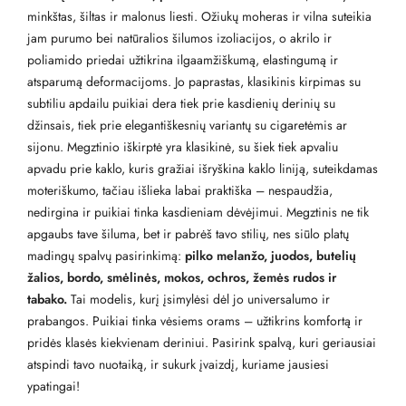
minkštas, šiltas ir malonus liesti. Ožiukų moheras ir vilna suteikia
jam purumo bei natūralios šilumos izoliacijos, o akrilo ir
poliamido priedai užtikrina ilgaamžiškumą, elastingumą ir
atsparumą deformacijoms. Jo paprastas, klasikinis kirpimas su
subtiliu apdailu puikiai dera tiek prie kasdienių derinių su
džinsais, tiek prie elegantiškesnių variantų su cigaretėmis ar
sijonu. Megztinio iškirptė yra klasikinė, su šiek tiek apvaliu
apvadu prie kaklo, kuris gražiai išryškina kaklo liniją, suteikdamas
moteriškumo, tačiau išlieka labai praktiška – nespaudžia,
nedirgina ir puikiai tinka kasdieniam dėvėjimui. Megztinis ne tik
apgaubs tave šiluma, bet ir pabrėš tavo stilių, nes siūlo platų
madingų spalvų pasirinkimą:
pilko melanžo, juodos, butelių
žalios, bordo, smėlinės, mokos, ochros, žemės rudos ir
tabako
.
Tai modelis, kurį įsimylėsi dėl jo universalumo ir
prabangos. Puikiai tinka vėsiems orams – užtikrins komfortą ir
pridės klasės kiekvienam deriniui. Pasirink spalvą, kuri geriausiai
atspindi tavo nuotaiką, ir sukurk įvaizdį, kuriame jausiesi
ypatingai!