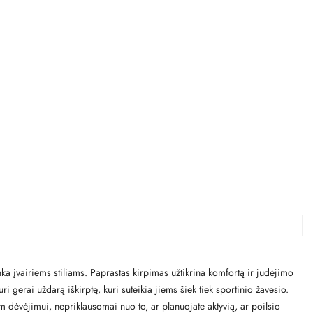
ka įvairiems stiliams. Paprastas kirpimas užtikrina komfortą ir judėjimo
ri gerai uždarą iškirptę, kuri suteikia jiems šiek tiek sportinio žavesio.
iam dėvėjimui, nepriklausomai nuo to, ar planuojate aktyvią, ar poilsio