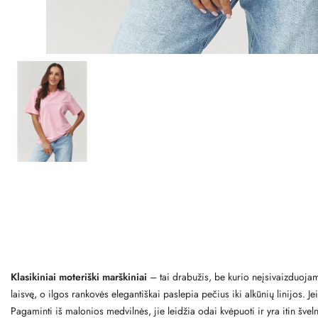
Klasikiniai moteriški marškiniai
– tai drabužis, be kurio neįsivaizduojam
laisvę, o ilgos rankovės elegantiškai paslepia pečius iki alkūnių linijos. J
Pagaminti iš malonios medvilnės, jie leidžia odai kvėpuoti ir yra itin švel