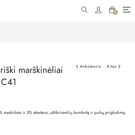
0
riški marškinėliai
Ankstesnis
Kitas
 C41
% medvilnės ir 5% elastano, užtikrinančių komfortą ir puikų prigludimą.