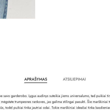
APRAŠYMAS
ATSILIEPIMAI
e savo garderobo. Lygus audinys suteikia jiems universalumo, tad puikiai tin
ei mėgstate trumpesnes rankoves, jas galima stilingai pasukti. Šie marškiniai tu
nūs, todėl puikiai tinka jautriai odai. Tokie marškiniai idealiai tinka kasdien