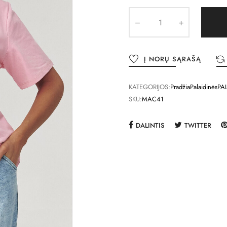
Į NORŲ SĄRAŠĄ
KATEGORIJOS:
Pradžia
Palaidinės
PA
SKU:
MAC41
DALINTIS
TWITTER