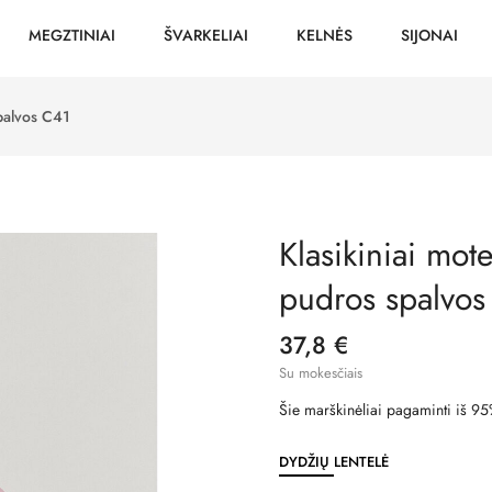
MEGZTINIAI
ŠVARKELIAI
KELNĖS
SIJONAI
spalvos C41
Klasikiniai mote
pudros spalvos
37,8 €
Su mokesčiais
Šie marškinėliai pagaminti iš 95
DYDŽIŲ LENTELĖ