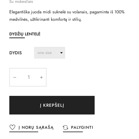
Su mokesčiais
Elegantiška juoda midi suknelė su volanais, pagaminta iš 100%
medvilnės, užtikrinanti komfortą ir stilių.
DYDŽIŲ LENTELĖ
DYDIS
Į KREPŠELĮ
Į NORŲ SĄRAŠĄ
PALYGINTI