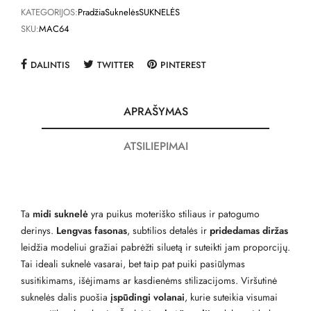
KATEGORIJOS:
Pradžia
Suknelės
SUKNELĖS
SKU:
MAC64
DALINTIS
TWITTER
PINTEREST
APRAŠYMAS
ATSILIEPIMAI
Ta
midi suknelė
yra puikus moteriško stiliaus ir patogumo
derinys.
Lengvas fasonas
, subtilios detalės ir
pridedamas diržas
leidžia modeliui gražiai pabrėžti siluetą ir suteikti jam proporcijų.
Tai ideali suknelė vasarai, bet taip pat puiki pasiūlymas
susitikimams, išėjimams ar kasdienėms stilizacijoms. Viršutinė
suknelės dalis puošia
įspūdingi volanai
, kurie suteikia visumai