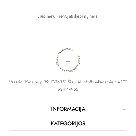
Šiuo metu klientų atsiliepimų nėra.
MAKADAMIA BLOGAS ✦ STILIAUS PATARIMAI ✦
→
Vasario 16-osios g.39, LT-76351 Šiauliai info@makadamia.lt +370
634 44955
INFORMACIJA
KATEGORIJOS