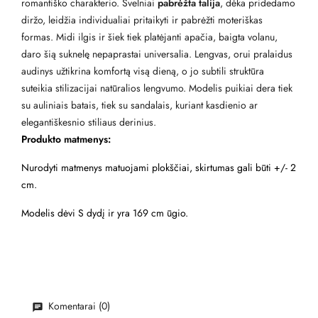
romantiško charakterio. Švelniai
pabrėžta talija
, dėka pridedamo
diržo, leidžia individualiai pritaikyti ir pabrėžti moteriškas
formas. Midi ilgis ir šiek tiek platėjanti apačia, baigta volanu,
daro šią suknelę nepaprastai universalia. Lengvas, orui pralaidus
audinys užtikrina komfortą visą dieną, o jo subtili struktūra
suteikia stilizacijai natūralios lengvumo. Modelis puikiai dera tiek
su auliniais batais, tiek su sandalais, kuriant kasdienio ar
elegantiškesnio stiliaus derinius.
Produkto matmenys:
Nurodyti matmenys matuojami plokščiai, skirtumas gali būti +/- 2
cm.
Modelis dėvi S dydį ir yra 169 cm ūgio.
Komentarai (0)