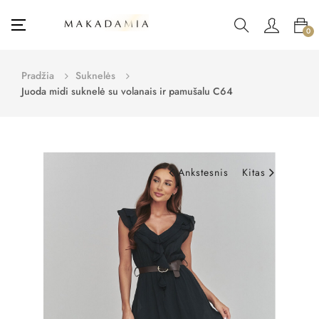
Toggle
☰
0
navigation
Pradžia
Suknelės
Juoda midi suknelė su volanais ir pamušalu C64
Ankstesnis
Kitas