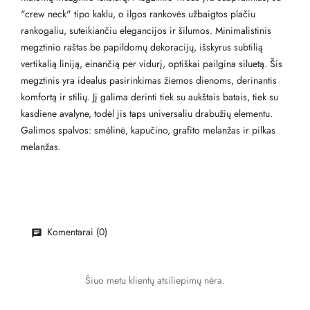
"crew neck" tipo kaklu, o ilgos rankovės užbaigtos plačiu
rankogaliu, suteikiančiu elegancijos ir šilumos. Minimalistinis
megztinio raštas be papildomų dekoracijų, išskyrus subtilią
vertikalią liniją, einančią per vidurį, optiškai pailgina siluetą. Šis
megztinis yra idealus pasirinkimas žiemos dienoms, derinantis
komfortą ir stilių. Jį galima derinti tiek su aukštais batais, tiek su
kasdiene avalyne, todėl jis taps universaliu drabužių elementu.
Galimos spalvos: smėlinė, kapučino, grafito melanžas ir pilkas
melanžas.
Komentarai (0)
Šiuo metu klientų atsiliepimų nėra.