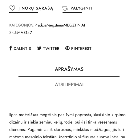
Į NORŲ SĄRAŠĄ
PALYGINTI
KATEGORIJOS:
Pradžia
Megztiniai
MEGZTINIAI
SKU:
MAS147
DALINTIS
TWITTER
PINTEREST
APRAŠYMAS
ATSILIEPIMAI
Ilgas moteriškas megztinis pasižymi paprastu, klasikinio kirpimo
dizainu ir siekia žemiau kelių, todėl puikiai tinka vėsesnėms
dienoms. Pagamintas iš storesnės, minkštos medžiagos, jis turi
matomą mezginio tekstūrą. Megztinio viršus yra suapvalintas, su