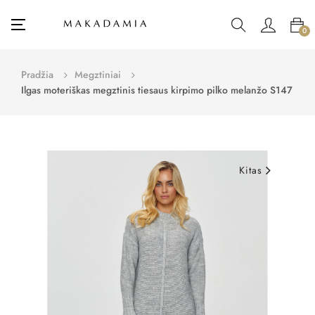
Toggle
☰
0
navigation
Pradžia
Megztiniai
Ilgas moteriškas megztinis tiesaus kirpimo pilko melanžo S147
Kitas