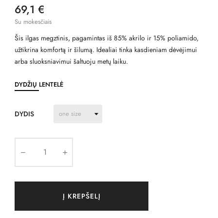
69,1 €
Su mokesčiais
Šis ilgas megztinis, pagamintas iš 85% akrilo ir 15% poliamido,
užtikrina komfortą ir šilumą. Idealiai tinka kasdieniam dėvėjimui
arba sluoksniavimui šaltuoju metų laiku.
DYDŽIŲ LENTELĖ
DYDIS
Į KREPŠELĮ