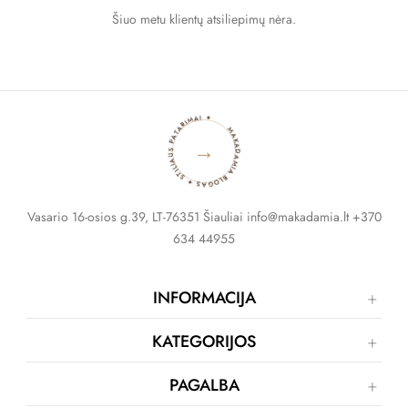
Šiuo metu klientų atsiliepimų nėra.
MAKADAMIA BLOGAS ✦ STILIAUS PATARIMAI ✦
→
Vasario 16-osios g.39, LT-76351 Šiauliai info@makadamia.lt +370
634 44955
INFORMACIJA
KATEGORIJOS
PAGALBA