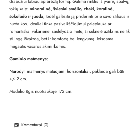
drabužiui labiau apibrėžtą formą. Galima rinktis iš įvairių spalvų,
tokių kaip:
mineralinė, šviesiai smėlio, chaki, koralinė,
šokolado ir juoda
, todėl galėsite ją priderinti prie savo stiliaus ir
nuotaikos. Idealiai tinka pasivaikščiojimui prieplauka ar
romantiškai vakarienei saulėlydžio metu, ši suknelė užtikrins ne tik
stilingą išvaizdą, bet ir komfortą bei lengvumą, leisdama
mėgautis vasaros akimirkomis.
Gaminio matmenys:
Nurodyti matmenys matuojami horizontaliai, paklaida gali būti
+/- 2 cm.
Modelio ūgis nuotraukoje 172 cm.
Komentarai (0)