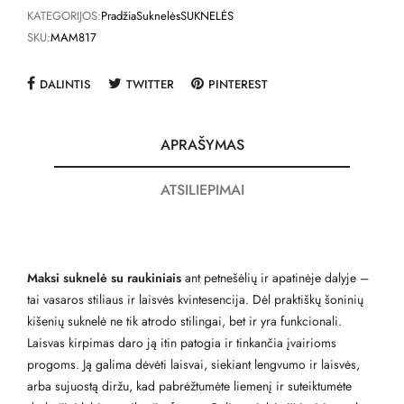
KATEGORIJOS:
Pradžia
Suknelės
SUKNELĖS
SKU:
MAM817
DALINTIS
TWITTER
PINTEREST
APRAŠYMAS
ATSILIEPIMAI
Maksi suknelė su raukiniais
ant petnešėlių ir apatinėje dalyje –
tai vasaros stiliaus ir laisvės kvintesencija. Dėl praktiškų šoninių
kišenių suknelė ne tik atrodo stilingai, bet ir yra funkcionali.
Laisvas kirpimas daro ją itin patogia ir tinkančia įvairioms
progoms. Ją galima dėvėti laisvai, siekiant lengvumo ir laisvės,
arba sujuostą diržu, kad pabrėžtumėte liemenį ir suteiktumėte