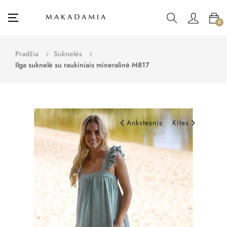
Toggle
☰
0
navigation
Pradžia
Suknelės
Ilga suknelė su raukiniais mineralinė M817
Ankstesnis
Kitas