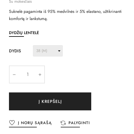
Su mokesčiais
Suknelė pagaminta iš 95% medvilnės ir 5% elastano, užtikrinanti
komfortą ir lankstumą.
DYDŽIŲ LENTELĖ
DYDIS
Į KREPŠELĮ
Į NORŲ SĄRAŠĄ
PALYGINTI