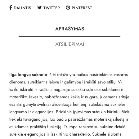
DALINTIS
TWITTER
PINTEREST
APRAŠYMAS
ATSILIEPIMAI
Ilga lengva suknele
iš trikotažo yra puikus pasirinkimas vasaros
dienoms, suteikiantis laisvę ir galimybę išreikšti savo stilių. V-
kaklo iškirptė ir raištelis nugaroje suteikia suknelei subtilumo ir
moteriško žavesio, pabrėždamos kaklą ir nugarą. Juosmens srityje
esantis gumytė švelniai akcentuoja liemenį, suteikdama suknelei
lengvumo ir elegancijos. Priekinis įpjovimas suteikia kūriniui šiek
tiek ekstravagancijos, tuo pačiu pabrėždamas moterišką siluetą ir
atlikdamas praktišką funkciją. Trumpa rankovė su auksine detalė
suteikia elegancijos ir išskirtinio charakterio. Suknelė siūloma