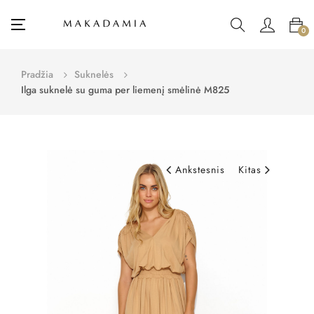
Toggle
☰
0
navigation
Pradžia
Suknelės
Ilga suknelė su guma per liemenį smėlinė M825
Ankstesnis
Kitas