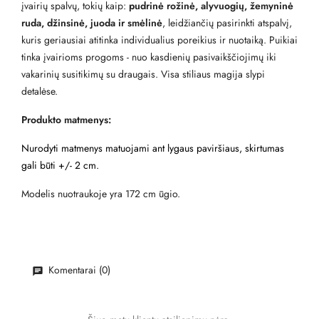
įvairių spalvų, tokių kaip:
pudrinė rožinė, alyvuogių, žemyninė
ruda, džinsinė, juoda ir smėlinė
, leidžiančių pasirinkti atspalvį,
kuris geriausiai atitinka individualius poreikius ir nuotaiką. Puikiai
tinka įvairioms progoms - nuo kasdienių pasivaikščiojimų iki
vakarinių susitikimų su draugais. Visa stiliaus magija slypi
detalėse.
Produkto matmenys:
Nurodyti matmenys matuojami ant lygaus paviršiaus, skirtumas
gali būti +/- 2 cm.
Modelis nuotraukoje yra 172 cm ūgio.
Komentarai (0)