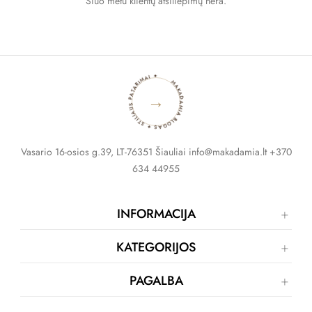
Šiuo metu klientų atsiliepimų nėra.
MAKADAMIA BLOGAS ✦ STILIAUS PATARIMAI ✦
→
Vasario 16-osios g.39, LT-76351 Šiauliai info@makadamia.lt +370
634 44955
INFORMACIJA
KATEGORIJOS
PAGALBA