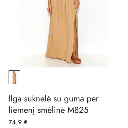
Ilga suknelė su guma per
liemenį smėlinė M825
74,9 €