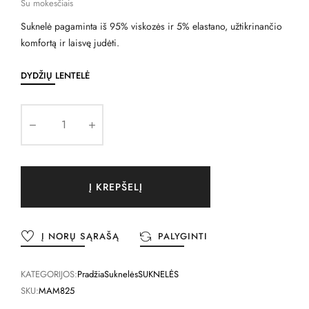
Su mokesčiais
Suknelė pagaminta iš 95% viskozės ir 5% elastano, užtikrinančio
komfortą ir laisvę judėti.
DYDŽIŲ LENTELĖ
Į KREPŠELĮ
Į NORŲ SĄRAŠĄ
PALYGINTI
KATEGORIJOS:
Pradžia
Suknelės
SUKNELĖS
SKU:
MAM825