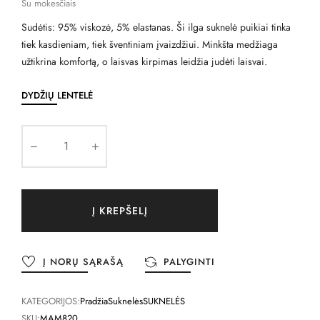
Su mokesčiais
Sudėtis: 95% viskozė, 5% elastanas. Ši ilga suknelė puikiai tinka
tiek kasdieniam, tiek šventiniam įvaizdžiui. Minkšta medžiaga
užtikrina komfortą, o laisvas kirpimas leidžia judėti laisvai.
DYDŽIŲ LENTELĖ
Į KREPŠELĮ
Į NORŲ SĄRAŠĄ
PALYGINTI
KATEGORIJOS:
Pradžia
Suknelės
SUKNELĖS
SKU:
MAM820