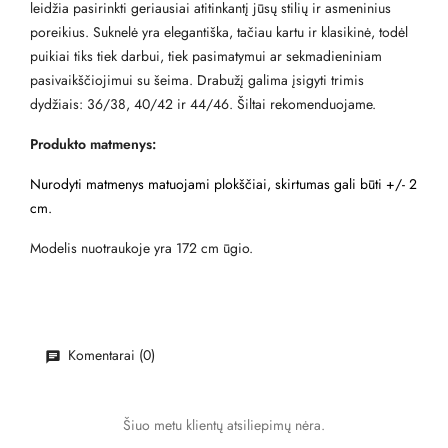
leidžia pasirinkti geriausiai atitinkantį jūsų stilių ir asmeninius
poreikius. Suknelė yra elegantiška, tačiau kartu ir klasikinė, todėl
puikiai tiks tiek darbui, tiek pasimatymui ar sekmadieniniam
pasivaikščiojimui su šeima. Drabužį galima įsigyti trimis
dydžiais: 36/38, 40/42 ir 44/46. Šiltai rekomenduojame.
Produkto matmenys:
Nurodyti matmenys matuojami plokščiai, skirtumas gali būti +/- 2
cm.
Modelis nuotraukoje yra 172 cm ūgio.
Komentarai (0)
Šiuo metu klientų atsiliepimų nėra.