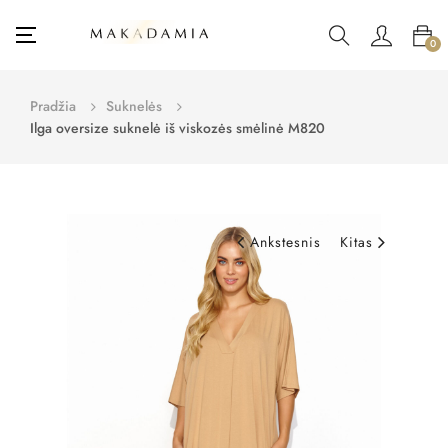
Toggle
☰
0
navigation
Pradžia
Suknelės
Ilga oversize suknelė iš viskozės smėlinė M820
Ankstesnis
Kitas