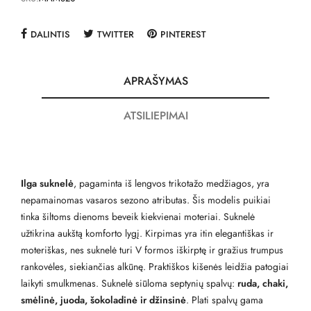
DALINTIS
TWITTER
PINTEREST
APRAŠYMAS
ATSILIEPIMAI
Ilga suknelė
, pagaminta iš lengvos trikotažo medžiagos, yra
nepamainomas vasaros sezono atributas. Šis modelis puikiai
tinka šiltoms dienoms beveik kiekvienai moteriai. Suknelė
užtikrina aukštą komforto lygį. Kirpimas yra itin elegantiškas ir
moteriškas, nes suknelė turi V formos iškirptę ir gražius trumpus
rankovėles, siekiančias alkūnę. Praktiškos kišenės leidžia patogiai
laikyti smulkmenas. Suknelė siūloma septynių spalvų:
ruda, chaki,
smėlinė, juoda, šokoladinė ir džinsinė
. Plati spalvų gama