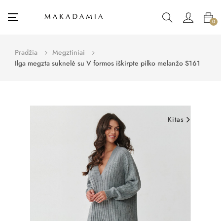
Toggle
☰
0
navigation
Pradžia
Megztiniai
Ilga megzta suknelė su V formos iškirpte pilko melanžo S161
Kitas