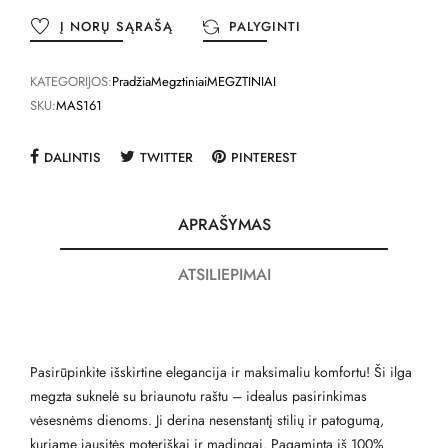
Į NORŲ SĄRAŠĄ
PALYGINTI
KATEGORIJOS:
Pradžia
Megztiniai
MEGZTINIAI
SKU:
MAS161
DALINTIS
TWITTER
PINTEREST
APRAŠYMAS
ATSILIEPIMAI
Pasirūpinkite išskirtine elegancija ir maksimaliu komfortu! Ši ilga
megzta suknelė su briaunotu raštu – idealus pasirinkimas
vėsesnėms dienoms. Ji derina nesenstantį stilių ir patogumą,
kuriame jausitės moteriškai ir madingai. Pagaminta iš 100%