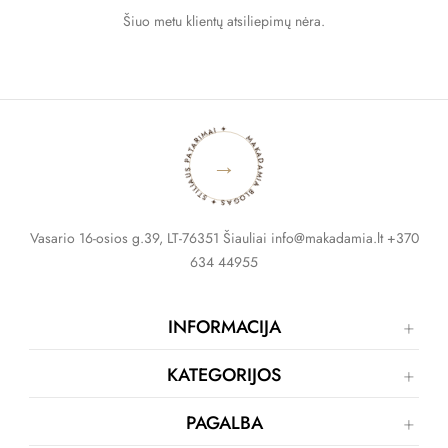
Šiuo metu klientų atsiliepimų nėra.
MAKADAMIA BLOGAS ✦ STILIAUS PATARIMAI ✦
→
Vasario 16-osios g.39, LT-76351 Šiauliai info@makadamia.lt +370
634 44955
INFORMACIJA
KATEGORIJOS
PAGALBA