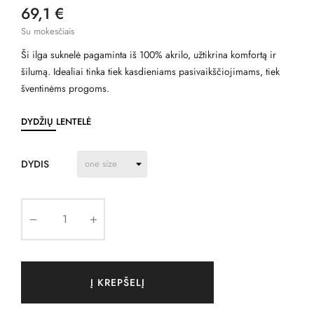
69,1 €
Su mokesčiais
Ši ilga suknelė pagaminta iš 100% akrilo, užtikrina komfortą ir
šilumą. Idealiai tinka tiek kasdieniams pasivaikščiojimams, tiek
šventinėms progoms.
DYDŽIŲ LENTELĖ
DYDIS
Į KREPŠELĮ