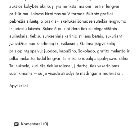
aukštos kokybės akrilo, ji yra minkšta, maloni liesti ir lengvai
prižiūrima. Laisvas kirpimas su V formos iškirpte gražiai
pabrėžia siluetą, o praktiški skeltukai šonuose suteikia lengvumo
ir judesių laisvės. Suknelė puikiai dera tiek su elegantiškais
aulinukais, tiek su sunkesniais karinio stiliaus batais, sukuriant
įvaizdžius nuo kasdienių iki ryškesnių. Galima įsigyti kelių
prislopintų spalvų: juodos, kapučino, šokolado, grafito melanžo ir
pilko melanžo, todėl lengvai išsirinksite idealų atspalvį savo stiliui.
Tai suknelė, kuri tiks tiek kasdienai, į darbą, tiek vakariniams
susitikimams – su ja visada atrodysite madingai ir moteriškai.
Apytiksliai
Komentarai (0)