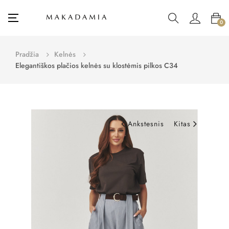
Toggle
☰
0
navigation
Pradžia
Kelnės
Elegantiškos plačios kelnės su klostėmis pilkos C34
Ankstesnis
Kitas