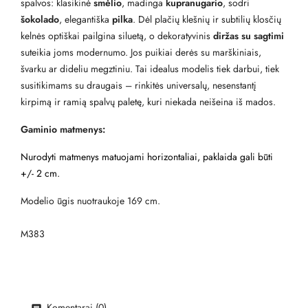
spalvos: klasikinė
smėlio
, madinga
kupranugario
, sodri
šokolado
, elegantiška
pilka
. Dėl plačių klešnių ir subtilių klosčių
kelnės optiškai pailgina siluetą, o dekoratyvinis
diržas su sagtimi
suteikia joms modernumo. Jos puikiai derės su marškiniais,
švarku ar dideliu megztiniu. Tai idealus modelis tiek darbui, tiek
susitikimams su draugais – rinkitės universalų, nesenstantį
kirpimą ir ramią spalvų paletę, kuri niekada neišeina iš mados.
Gaminio matmenys:
Nurodyti matmenys matuojami horizontaliai, paklaida gali būti
+/- 2 cm.
Modelio ūgis nuotraukoje 169 cm.
M383
Komentarai (0)