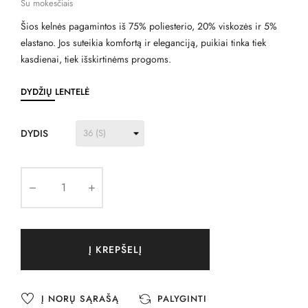
Su mokesčiais
Šios kelnės pagamintos iš 75% poliesterio, 20% viskozės ir 5%
elastano. Jos suteikia komfortą ir eleganciją, puikiai tinka tiek
kasdienai, tiek išskirtinėms progoms.
DYDŽIŲ LENTELĖ
DYDIS
Į KREPŠELĮ
Į NORŲ SĄRAŠĄ
PALYGINTI