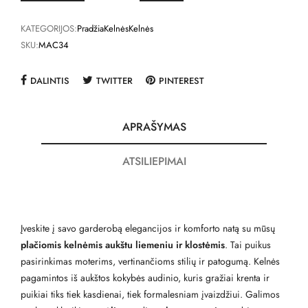
KATEGORIJOS:
Pradžia
Kelnės
Kelnės
SKU:
MAC34
DALINTIS
TWITTER
PINTEREST
APRAŠYMAS
ATSILIEPIMAI
Įveskite į savo garderobą elegancijos ir komforto natą su mūsų
plačiomis kelnėmis aukštu liemeniu ir klostėmis
. Tai puikus
pasirinkimas moterims, vertinančioms stilių ir patogumą. Kelnės
pagamintos iš aukštos kokybės audinio, kuris gražiai krenta ir
puikiai tiks tiek kasdienai, tiek formalesniam įvaizdžiui. Galimos