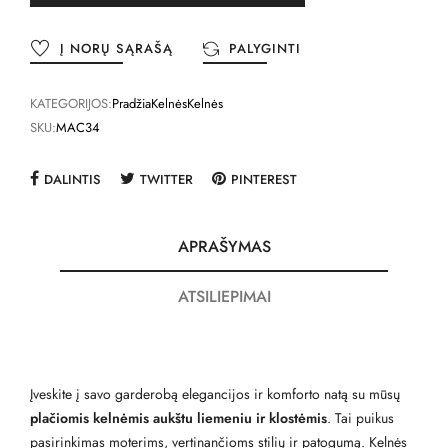
Į NORŲ SĄRAŠĄ
PALYGINTI
KATEGORIJOS:
Pradžia
Kelnės
Kelnės
SKU:
MAC34
DALINTIS
TWITTER
PINTEREST
APRAŠYMAS
ATSILIEPIMAI
Įveskite į savo garderobą elegancijos ir komforto natą su mūsų
plačiomis kelnėmis aukštu liemeniu ir klostėmis
. Tai puikus
pasirinkimas moterims, vertinančioms stilių ir patogumą. Kelnės