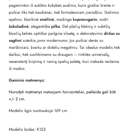
pagamintos iš aukštos kokybės audinio, kuris gražiai krenta ir
puikiai tiks tiek kasdienai, tiek formalesniam įvaizdžiui. Galimos
spalvos: klasikinė
smėlinė
, madinga
kupranugario
, sodri
šokoladinė
, elegantiška
pilka
. Dėl plačių klešnių ir subtilių
klosčių kelnės optiškai pailgina siluetą, o dekoratyvinis
diržas su
sagtimi
suteikia joms modernumo. Jos puikiai derės su
marškiniais, švarku ar dideliu megztiniu. Tai idealus modelis tiek
darbui, tiek susitikimams su draugais – rinkitės universalų,
nesenstantį kirpimą ir ramią spalvų paletę, kuri niekada neišeina
iš mados.
Gaminio matmenys:
Nurodyti matmenys matuojami horizontaliai, paklaida gali būti
+/- 2 cm.
Modelio ūgis nuotraukoje 169 cm.
Modelio kodas: K123