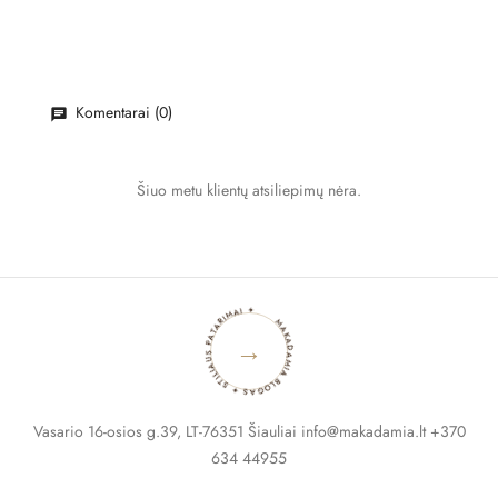
Komentarai (0)
Šiuo metu klientų atsiliepimų nėra.
MAKADAMIA BLOGAS ✦ STILIAUS PATARIMAI ✦
→
Vasario 16-osios g.39, LT-76351 Šiauliai info@makadamia.lt +370
634 44955