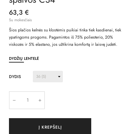
63,3 €
Su mokesčiais
Šios plačios kelnės su klostėmis puikiai tinka tiek kasdienai, tiek
ypatingoms progoms. Pagamintos iš 75% poliesterio, 20%
viskozės ir 5% elastano, jos užtikrina komfortą ir laisvę judėti.
DYDŽIŲ LENTELĖ
DYDIS
Į KREPŠELĮ