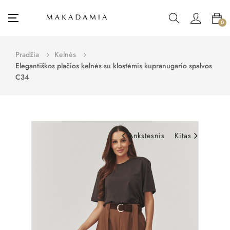
Toggle
☰
0
navigation
Pradžia
Kelnės
Elegantiškos plačios kelnės su klostėmis kupranugario spalvos
C34
Ankstesnis
Kitas