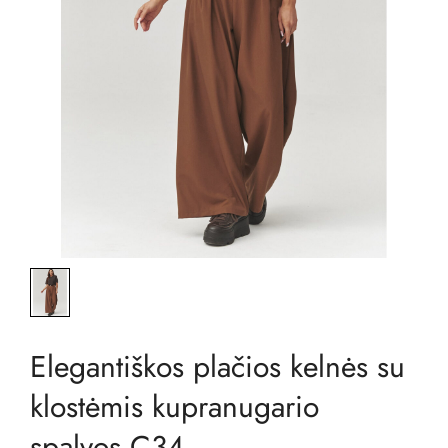
Elegantiškos plačios kelnės su
klostėmis kupranugario
spalvos C34