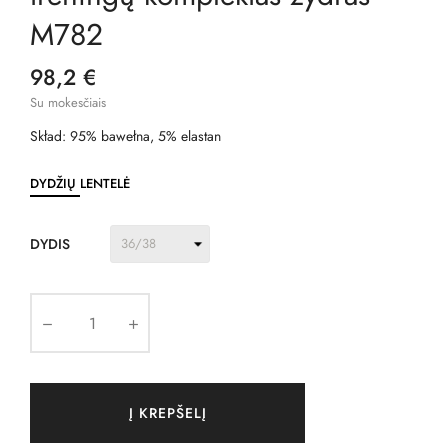
M782
98,2 €
Su mokesčiais
Skład: 95% bawełna, 5% elastan
DYDŽIŲ LENTELĖ
DYDIS
Į KREPŠELĮ