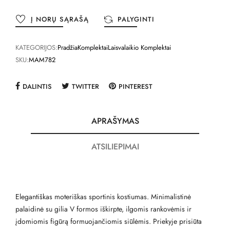
Į NORŲ SĄRAŠĄ
PALYGINTI
KATEGORIJOS:
Pradžia
Komplektai
Laisvalaikio Komplektai
SKU:
MAM782
DALINTIS
TWITTER
PINTEREST
APRAŠYMAS
ATSILIEPIMAI
Elegantiškas moteriškas sportinis kostiumas. Minimalistinė
palaidinė su gilia V formos iškirpte, ilgomis rankovėmis ir
įdomiomis figūrą formuojančiomis siūlėmis. Priekyje prisiūta