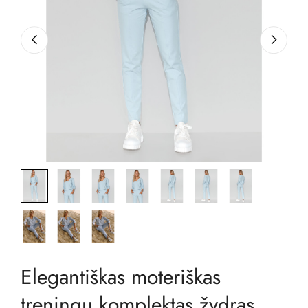
Elegantiškas moteriškas
treningų komplektas žydras