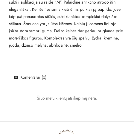
subtili aplikacija su raide "M". Palaidinė ant kūno atrodo itin
elegantiškai. Kelnės tiesiomis klešnėmis puikiai ją papildo. Jose
taip pat panaudotos siūlės, suteikiančios komplektui dalykiško
stiliaus. Šonuose yra įsiūtos kišenės. Kelnių juosmens linijoje
įsiūta stora tampri guma. Dėl to kelnės dar geriau priglunda prie
moteriškos figūros. Komplektas yra šių spalvų: žydra, kreminė,
juoda, džinso mėlyna, abrikosinė, smėlio.
Komentarai (0)
Šiuo metu klientų atsiliepimų nėra.