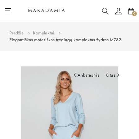
Toggle
☰
0
navigation
Pradžia
Komplektai
Elegantiškas moteriškas treningų komplektas žydras M782
Ankstesnis
Kitas