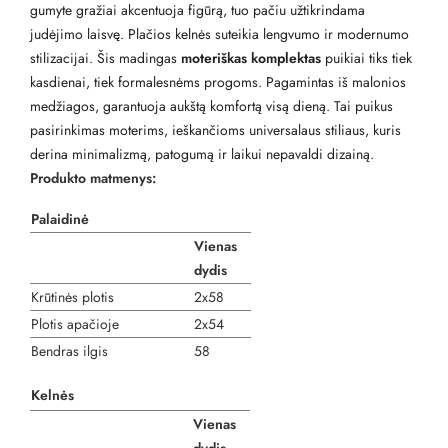
gumyte gražiai akcentuoja figūrą, tuo pačiu užtikrindama
judėjimo laisvę. Plačios kelnės suteikia lengvumo ir modernumo
stilizacijai. Šis madingas
moteriškas komplektas
puikiai tiks tiek
kasdienai, tiek formalesnėms progoms. Pagamintas iš malonios
medžiagos, garantuoja aukštą komfortą visą dieną. Tai puikus
pasirinkimas moterims, ieškančioms universalaus stiliaus, kuris
derina minimalizmą, patogumą ir laikui nepavaldi dizainą.
Produkto matmenys:
Palaidinė
Vienas
dydis
Krūtinės plotis
2x58
Plotis apačioje
2x54
Bendras ilgis
58
Kelnės
Vienas