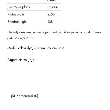
dydis
Juosmens plotis
2x30-48
Klubų plotis
2x56
Bendras ilgis
108
Nurodyti matmenys matuojami ant plokščio paviršiaus, skirtumas
gali būti +/- 2 cm.
Modelis dėvi dydį S ir yra 169 cm ūgio.
Pagaminta Italijoje.
Komentarai (0)