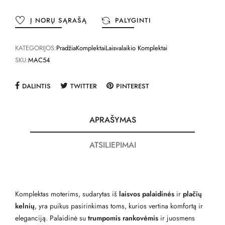
Į NORŲ SĄRAŠĄ
PALYGINTI
KATEGORIJOS:
Pradžia
Komplektai
Laisvalaikio Komplektai
SKU:
MAC54
DALINTIS
TWITTER
PINTEREST
APRAŠYMAS
ATSILIEPIMAI
Komplektas moterims, sudarytas iš
laisvos palaidinės
ir
plačių
kelnių
, yra puikus pasirinkimas toms, kurios vertina komfortą ir
eleganciją. Palaidinė su
trumpomis rankovėmis
ir juosmens