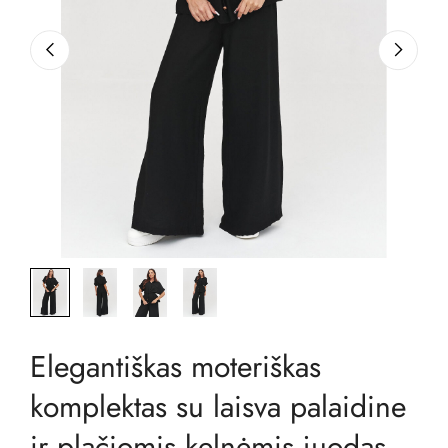
Elegantiškas moteriškas
komplektas su laisva palaidine
ir plačiomis kelnėmis juodas