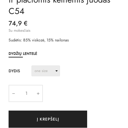
C54
74,9 €
Su mokesčiais
Sudėtis: 85% viskozė, 15% nailonas
DYDŽIŲ LENTELĖ
DYDIS
Į KREPŠELĮ