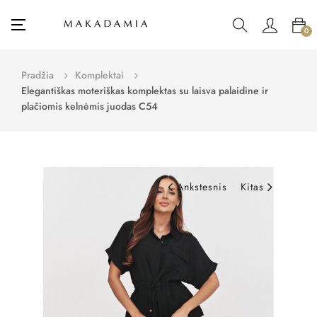
Toggle
☰
0
navigation
Pradžia
Komplektai
Elegantiškas moteriškas komplektas su laisva palaidine ir
plačiomis kelnėmis juodas C54
Ankstesnis
Kitas