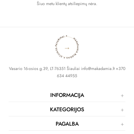
Šiuo metu klientų atsiliepimų nėra.
MAKADAMIA BLOGAS ✦ STILIAUS PATARIMAI ✦
→
Vasario 16-osios g.39, LT-76351 Šiauliai info@makadamia.lt +370
634 44955
INFORMACIJA
KATEGORIJOS
PAGALBA