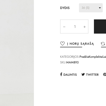
DYDIS
Į NORŲ SĄRAŠĄ
KATEGORIJOS:
Pradžia
Komplektai
La
SKU:
MAM893
DALINTIS
TWITTER