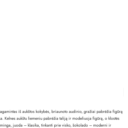
Pagamintas iš aukštos kokybės, briaunoto audinio, gražiai pabrėžia figūrą
a. Kelnes aukštu liemeniu pabrėžia taliją ir modeliuoja figūrą, o klostės
usminga, juoda – klasika, tinkanti prie visko, šokolado – moderni ir