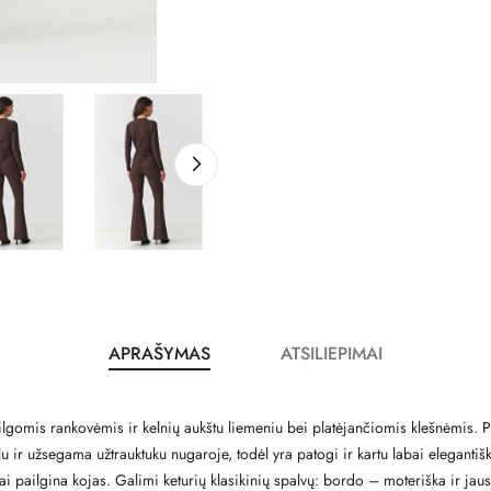
APRAŠYMAS
ATSILIEPIMAI
 ilgomis rankovėmis ir kelnių aukštu liemeniu bei platėjančiomis klešnėmis. 
u ir užsegama užtrauktuku nugaroje, todėl yra patogi ir kartu labai elegantišk
kai pailgina kojas. Galimi keturių klasikinių spalvų: bordo – moteriška ir ja