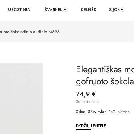
MEGZTINIAI
ŠVARKELIAI
KELNĖS
SIJONAI
fruoto šokoladinio audinio M893
Elegantiškas mo
gofruoto šokol
74,9 €
Su mokesčiais
Skład: 86% nylon, 14% elastan
DYDŽIŲ LENTELĖ