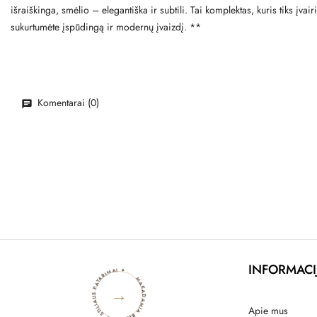
išraiškinga, smėlio – elegantiška ir subtili. Tai komplektas, kuris tiks į
sukurtumėte įspūdingą ir modernų įvaizdį. **
Komentarai (0)
MAKADAMIA BLOGAS ✦ STILIAUS PATARIMAI ✦
INFORMACI
→
Apie mus