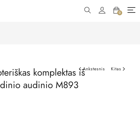
0
teriškas komplektas iš
Ankstesnis
Kitas
adinio audinio M893