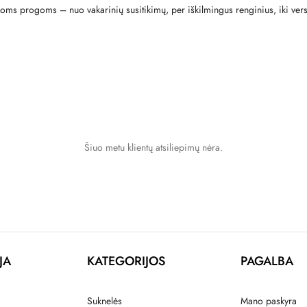
vairioms progoms – nuo vakarinių susitikimų, per iškilmingus renginius, iki ve
Šiuo metu klientų atsiliepimų nėra.
JA
KATEGORIJOS
PAGALBA
Suknelės
Mano paskyra