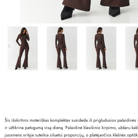
Šis išskirtinis moteriškas komplektas susideda iš prigludusios palaidinės
ir užtikrina patogumą visą dieną. Palaidinė klasikinio kirpimo, uždaru kakl
juosmens srityje suteikia siluetui proporcijų, o platėjančios klešnės optiš