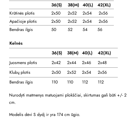
36(S)
38
(M)
40(L)
42(XL)
Krūtinės plotis
2x50
2x52
2x54
2x56
Apačioje plotis
2x50
2x52
2x54
2x56
Bendras ilgis
50
52
54
56
Kelnės
36(S)
38(M)
40(L)
42(XL)
Juosmens plotis
2x42
2x44
2x46
2x48
Klubų plotis
2x50
2x52
2x54
2x56
Bendras ilgis
110
110
112
112
Nurodyti matmenys matuojami plokščiai, skirtumas gali būti +/- 2
cm.
Modelis dėvi S dydį ir yra 174 cm ūgio.