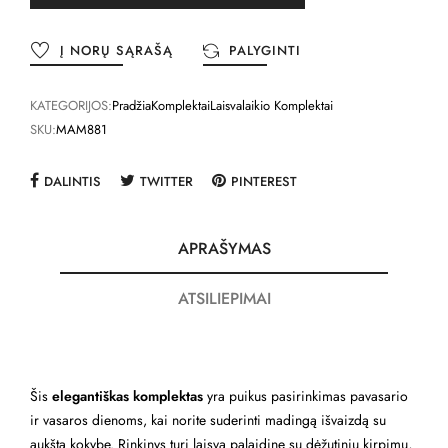
Į NORŲ SĄRAŠĄ
PALYGINTI
KATEGORIJOS:
Pradžia
Komplektai
Laisvalaikio Komplektai
SKU:
MAM881
DALINTIS
TWITTER
PINTEREST
APRAŠYMAS
ATSILIEPIMAI
Šis
elegantiškas komplektas
yra puikus pasirinkimas pavasario
ir vasaros dienoms, kai norite suderinti madingą išvaizdą su
aukšta kokybe. Rinkinys turi laisvą palaidinę su dėžutiniu kirpimu,