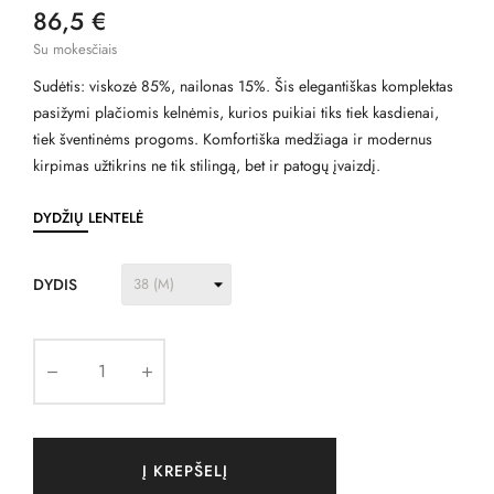
86,5 €
Su mokesčiais
Sudėtis: viskozė 85%, nailonas 15%. Šis elegantiškas komplektas
pasižymi plačiomis kelnėmis, kurios puikiai tiks tiek kasdienai,
tiek šventinėms progoms. Komfortiška medžiaga ir modernus
kirpimas užtikrins ne tik stilingą, bet ir patogų įvaizdį.
DYDŽIŲ LENTELĖ
DYDIS
Į KREPŠELĮ