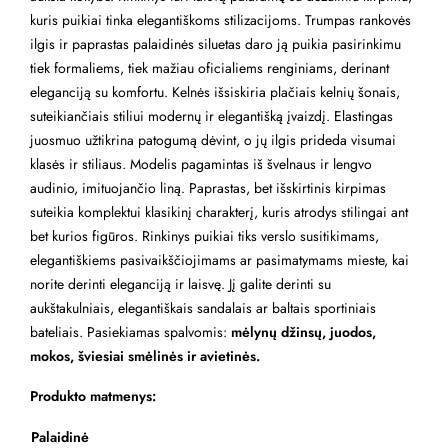
kuris puikiai tinka elegantiškoms stilizacijoms. Trumpas rankovės
ilgis ir paprastas palaidinės siluetas daro ją puikia pasirinkimu
tiek formaliems, tiek mažiau oficialiems renginiams, derinant
eleganciją su komfortu. Kelnės išsiskiria plačiais kelnių šonais,
suteikiančiais stiliui modernų ir elegantišką įvaizdį. Elastingas
juosmuo užtikrina patogumą dėvint, o jų ilgis prideda visumai
klasės ir stiliaus. Modelis pagamintas iš švelnaus ir lengvo
audinio, imituojančio liną. Paprastas, bet išskirtinis kirpimas
suteikia komplektui klasikinį charakterį, kuris atrodys stilingai ant
bet kurios figūros. Rinkinys puikiai tiks verslo susitikimams,
elegantiškiems pasivaikščiojimams ar pasimatymams mieste, kai
norite derinti eleganciją ir laisvę. Jį galite derinti su
aukštakulniais, elegantiškais sandalais ar baltais sportiniais
bateliais. Pasiekiamas spalvomis:
mėlynų džinsų, juodos,
mokos, šviesiai smėlinės ir avietinės.
Produkto matmenys:
Palaidinė