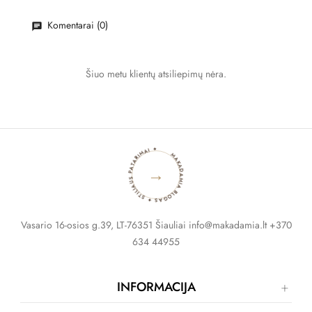
Komentarai (0)
Šiuo metu klientų atsiliepimų nėra.
MAKADAMIA BLOGAS ✦ STILIAUS PATARIMAI ✦
→
Vasario 16-osios g.39, LT-76351 Šiauliai info@makadamia.lt +370
634 44955
INFORMACIJA