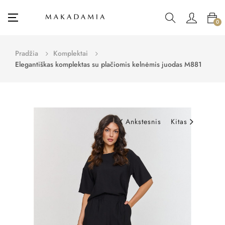
Toggle
☰
0
navigation
Pradžia
Komplektai
Elegantiškas komplektas su plačiomis kelnėmis juodas M881
Ankstesnis
Kitas