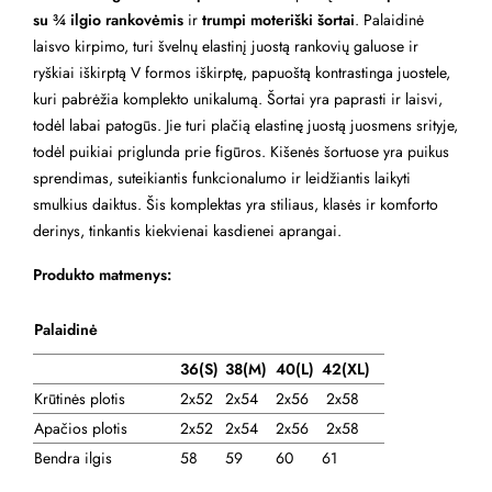
su ¾ ilgio rankovėmis
ir
trumpi moteriški šortai
. Palaidinė
laisvo kirpimo, turi švelnų elastinį juostą rankovių galuose ir
ryškiai iškirptą V formos iškirptę, papuoštą kontrastinga juostele,
kuri pabrėžia komplekto unikalumą. Šortai yra paprasti ir laisvi,
todėl labai patogūs. Jie turi plačią elastinę juostą juosmens srityje,
todėl puikiai priglunda prie figūros. Kišenės šortuose yra puikus
sprendimas, suteikiantis funkcionalumo ir leidžiantis laikyti
smulkius daiktus. Šis komplektas yra stiliaus, klasės ir komforto
derinys, tinkantis kiekvienai kasdienei aprangai.
Produkto matmenys:
Palaidinė
36(S)
38
(M)
40(L)
42(XL)
Krūtinės plotis
2x52
2x54
2x56
2x58
Apačios plotis
2x52
2x54
2x56
2x58
Bendra ilgis
58
59
60
61