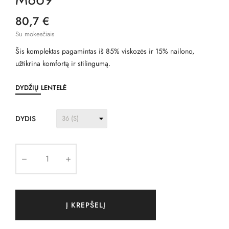
80,7 €
Su mokesčiais
Šis komplektas pagamintas iš 85% viskozės ir 15% nailono,
užtikrina komfortą ir stilingumą.
DYDŽIŲ LENTELĖ
DYDIS
Į KREPŠELĮ