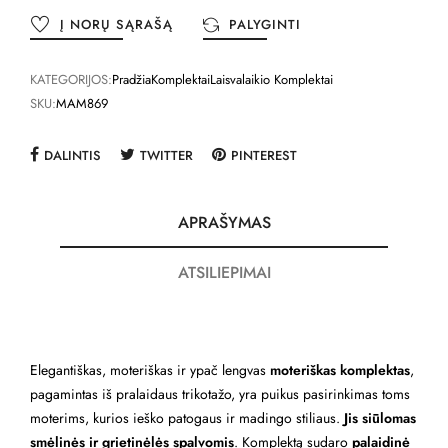
Į NORŲ SĄRAŠĄ
PALYGINTI
KATEGORIJOS:
Pradžia
Komplektai
Laisvalaikio Komplektai
SKU:
MAM869
DALINTIS
TWITTER
PINTEREST
APRAŠYMAS
ATSILIEPIMAI
Elegantiškas, moteriškas ir ypač lengvas
moteriškas komplektas
,
pagamintas iš pralaidaus trikotažo, yra puikus pasirinkimas toms
moterims, kurios ieško patogaus ir madingo stiliaus.
Jis siūlomas
smėlinės ir grietinėlės spalvomis
. Komplektą sudaro
palaidinė