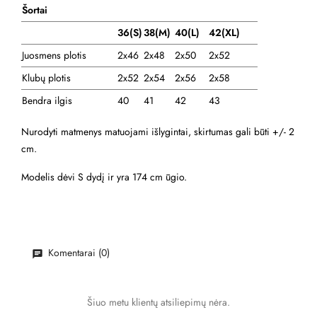
Šortai
36(S)
38(M)
40(L)
42(XL)
Juosmens plotis
2x46
2x48
2x50
2x52
Klubų plotis
2x52
2x54
2x56
2x58
Bendra ilgis
40
41
42
43
Nurodyti matmenys matuojami išlygintai, skirtumas gali būti +/- 2
cm.
Modelis dėvi S dydį ir yra 174 cm ūgio.
Komentarai (0)
Šiuo metu klientų atsiliepimų nėra.