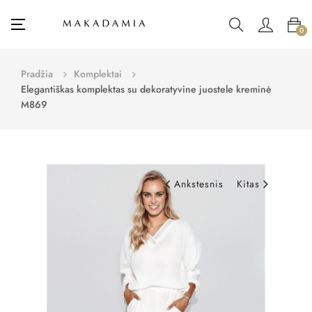
Toggle
☰
0
navigation
Pradžia
Komplektai
Elegantiškas komplektas su dekoratyvine juostele kreminė
M869
Ankstesnis
Kitas