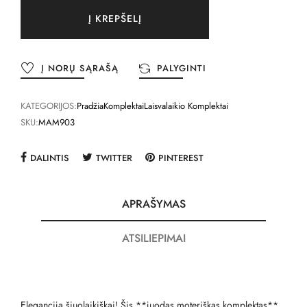
Į KREPŠELĮ
Į NORŲ SĄRAŠĄ
PALYGINTI
KATEGORIJOS:
Pradžia
Komplektai
Laisvalaikio Komplektai
SKU:
MAM903
DALINTIS
TWITTER
PINTEREST
APRAŠYMAS
ATSILIEPIMAI
Elegancija šiuolaikiškai! Šis **juodas moteriškas komplektas**