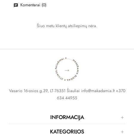
Komentarai (0)
Šiuo metu klientų atsiliepimų nėra.
MAKADAMIA BLOGAS ✦ STILIAUS PATARIMAI ✦
→
Vasario 16-osios g.39, LT-76351 Šiauliai info@makadamia.lt +370
634 44955
INFORMACIJA
KATEGORIJOS