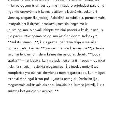
– tai patogumo ir stiliaus derinys. Jį sudaro prigludusi palaidinė
ilgomis rankovėmis ir kelnės plačiomis klešnėmis, sukuriant
vientisą, elegantišką įvaizdį. Palaidinė su subtiliais, permatomais
intarpais ant iškirptės ir rankovių suteikia lengvumo ir
jausmingumo, o apvali iškirptė švelniai pabrėžia kaklą ir pečius,
tuo pačiu užtikrindama patogumą kasdien dėvint. Kelnės yra
**aukštu liemeniu**, kuris gražiai pabrėžia taliją ir vizualiai
ilgina siluetą. Klešnės **plačios ir laisvai krentančios**, suteikia
visumai lengvumo ir daro kelnes itin patogias dėvėti. **Juoda
spalva** – tai klasika, kuri niekada neišeina iš mados – optiškai
lieknina siluetą ir suteikia elegancijos. Šis juodas moteriškas
komplektas yra būtinas kiekvienos moters garderobe, kuri mėgsta
atrodyti madingai ir tuo pačiu jaustis patogiai. Derinkite jį su
mėgstamais aukštakulniais ar aulinukais ir sukursite įvaizdį, kuris
sužavės bet kurioje situacijoje. **