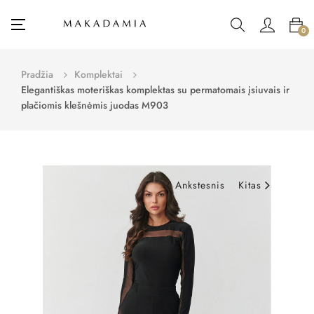
Toggle
☰
0
navigation
Pradžia
Komplektai
Elegantiškas moteriškas komplektas su permatomais įsiuvais ir
plačiomis klešnėmis juodas M903
Ankstesnis
Kitas