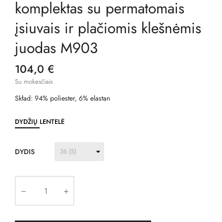
komplektas su permatomais
įsiuvais ir plačiomis klešnėmis
juodas M903
104,0 €
Su mokesčiais
Skład: 94% poliester, 6% elastan
DYDŽIŲ LENTELĖ
DYDIS