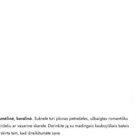
smėlinė, koralinė
. Suknelė turi plonas petnešėles, užbaigtas romantišku
 dirželiu ar vasarine skarele. Derinkite ją su madingais kaubojiškais batais
skirta tam, kad išreikštumėte save.