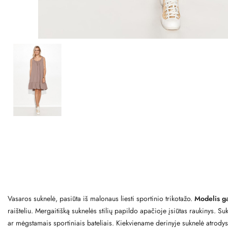
Vasaros suknelė, pasiūta iš malonaus liesti sportinio trikotažo.
Modelis ga
raišteliu. Mergaitišką suknelės stilių papildo apačioje įsiūtas raukinys. Suk
ar mėgstamais sportiniais bateliais. Kiekviename derinyje suknelė atrodys p