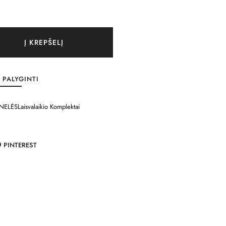
Į KREPŠELĮ
PALYGINTI
NELĖS
Laisvalaikio Komplektai
PINTEREST