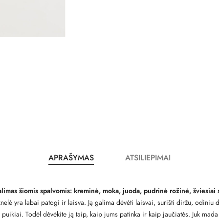
APRAŠYMAS
ATSILIEPIMAI
limas šiomis spalvomis: kreminė, moka, juoda, pudrinė rožinė, šviesiai 
nelė yra labai patogi ir laisva. Ją galima dėvėti laisvai, surišti diržu, odiniu
uikiai. Todėl dėvėkite ją taip, kaip jums patinka ir kaip jaučiatės. Juk mada 