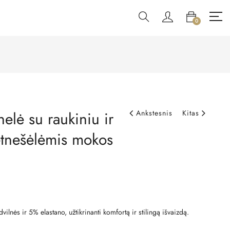
0
elė su raukiniu ir
Ankstesnis
Kitas
tnešėlėmis mokos
lnės ir 5% elastano, užtikrinanti komfortą ir stilingą išvaizdą.