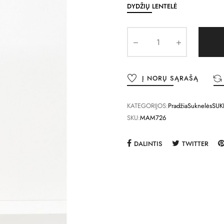
DYDŽIŲ LENTELĖ
Į NORŲ SĄRAŠĄ
KATEGORIJOS:
Pradžia
Suknelės
SUK
SKU:
MAM726
DALINTIS
TWITTER