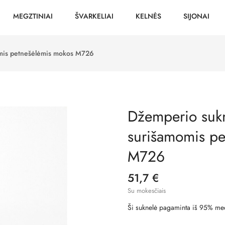
MEGZTINIAI
ŠVARKELIAI
KELNĖS
SIJONAI
omis petnešėlėmis mokos M726
Džemperio sukn
surišamomis pe
M726
51,7 €
Su mokesčiais
Ši suknelė pagaminta iš 95% medvi