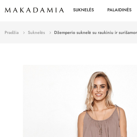
SUKNELĖS
PALAIDINĖS
Pradžia
Suknelės
Džemperio suknelė su raukiniu ir surišam