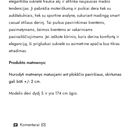
elegantiška suknelė traukia akį ir atitinka naujausias mados
tendencijas. Ji pabrėžia moteriškumą ir puikiai dera tiek su
aukštakulniais, tiek su sportine avalyne, sukuriant madingą smart
casual stiliaus derinį. Tai puikus pasirinkimas šventėms,
pasimatymams, šeimos šventėms ar vakariniams
pasivaikščiojimams. Jei ieškote kūrinio, kuris derina komfortą ir
eleganciją, ši prigludusi suknelė su asimetrine apačia bus tikras
atradimas.
Produkto matmenys:
Nurodyti matmenys matuojami ant plokščio paviršiaus, skirtumas
gali būti +/- 2 cm.
Modelis dėvi dydį S ir yra 174 cm ūgio.
Komentarai (0)