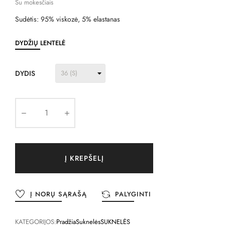
Su mokesčiais
Sudėtis: 95% viskozė, 5% elastanas
DYDŽIŲ LENTELĖ
DYDIS
Į KREPŠELĮ
Į NORŲ SĄRAŠĄ
PALYGINTI
KATEGORIJOS:
Pradžia
Suknelės
SUKNELĖS