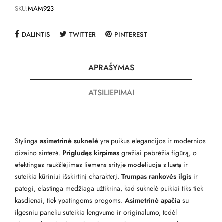
SKU:
MAM923
DALINTIS
TWITTER
PINTEREST
APRAŠYMAS
ATSILIEPIMAI
Stylinga
asimetrinė suknelė
yra puikus elegancijos ir modernios
dizaino sintezė.
Prigludęs kirpimas
gražiai pabrėžia figūrą, o
efektingas raukšlėjimas liemens srityje modeliuoja siluetą ir
suteikia kūriniui išskirtinį charakterį.
Trumpas rankovės ilgis
ir
patogi, elastinga medžiaga užtikrina, kad suknelė puikiai tiks tiek
kasdienai, tiek ypatingoms progoms.
Asimetrinė apačia
su
ilgesniu paneliu suteikia lengvumo ir originalumo, todėl