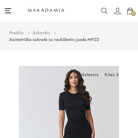
Toggle
☰
0
navigation
Pradžia
Suknelės
Asimetriška suknelė su raukšlėmis juoda M923
Ankstesnis
Kitas