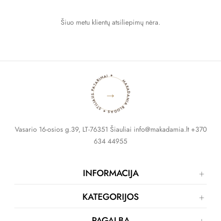
Šiuo metu klientų atsiliepimų nėra.
MAKADAMIA BLOGAS ✦ STILIAUS PATARIMAI ✦
→
Vasario 16-osios g.39, LT-76351 Šiauliai info@makadamia.lt +370
634 44955
INFORMACIJA
KATEGORIJOS
PAGALBA