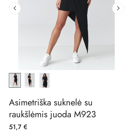
Asimetriška suknelė su
raukšlėmis juoda M923
51,7 €