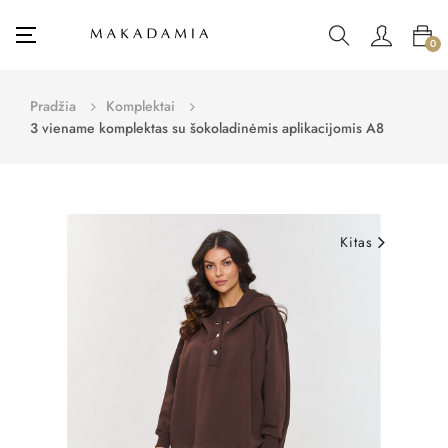
Toggle
☰
0
navigation
Pradžia
Komplektai
3 viename komplektas su šokoladinėmis aplikacijomis A8
Kitas