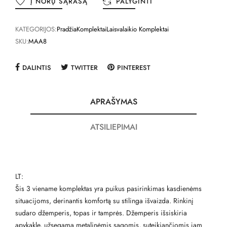
Į NORŲ SĄRAŠĄ
PALYGINTI
KATEGORIJOS:
Pradžia
Komplektai
Laisvalaikio Komplektai
SKU:
MAA8
DALINTIS
TWITTER
PINTEREST
APRAŠYMAS
ATSILIEPIMAI
LT:
Šis 3 viename komplektas yra puikus pasirinkimas kasdienėms
situacijoms, derinantis komfortą su stilinga išvaizda. Rinkinį
sudaro džemperis, topas ir tamprės. Džemperis išsiskiria
apykakle, užsegama metalinėmis sagomis, suteikiančiomis jam