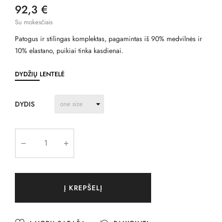
92,3 €
Su mokesčiais
Patogus ir stilingas komplektas, pagamintas iš 90% medvilnės ir
10% elastano, puikiai tinka kasdienai.
DYDŽIŲ LENTELĖ
DYDIS
Į KREPŠELĮ