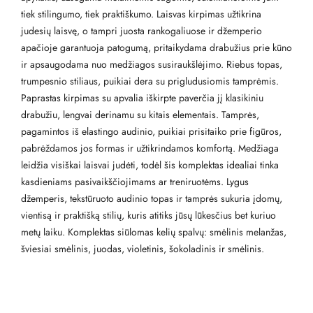
tiek stilingumo, tiek praktiškumo. Laisvas kirpimas užtikrina
judesių laisvę, o tampri juosta rankogaliuose ir džemperio
apačioje garantuoja patogumą, pritaikydama drabužius prie kūno
ir apsaugodama nuo medžiagos susiraukšlėjimo. Riebus topas,
trumpesnio stiliaus, puikiai dera su prigludusiomis tamprėmis.
Paprastas kirpimas su apvalia iškirpte paverčia jį klasikiniu
drabužiu, lengvai derinamu su kitais elementais. Tamprės,
pagamintos iš elastingo audinio, puikiai prisitaiko prie figūros,
pabrėždamos jos formas ir užtikrindamos komfortą. Medžiaga
leidžia visiškai laisvai judėti, todėl šis komplektas idealiai tinka
kasdieniams pasivaikščiojimams ar treniruotėms. Lygus
džemperis, tekstūruoto audinio topas ir tamprės sukuria įdomų,
vientisą ir praktišką stilių, kuris atitiks jūsų lūkesčius bet kuriuo
metų laiku. Komplektas siūlomas kelių spalvų: smėlinis melanžas,
šviesiai smėlinis, juodas, violetinis, šokoladinis ir smėlinis.