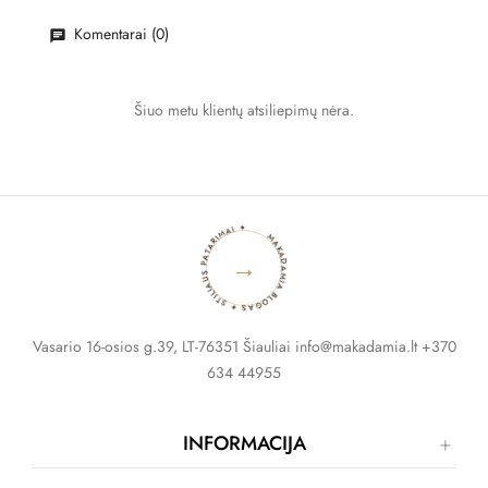
Komentarai (0)
Šiuo metu klientų atsiliepimų nėra.
MAKADAMIA BLOGAS ✦ STILIAUS PATARIMAI ✦
→
Vasario 16-osios g.39, LT-76351 Šiauliai info@makadamia.lt +370
634 44955
INFORMACIJA